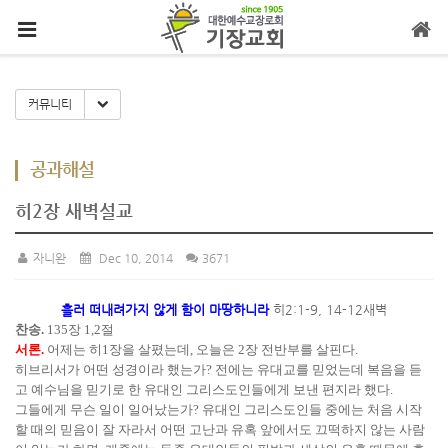
메뉴 건너뛰기
Toggle Dropdown
커뮤니티
공과해설
히2장 새벽설교
자니완
Dec 10, 2014
3671
흘러 떠내려가지 않게 함이 마땅하니라
히2:1-9, 14-12새벽
찬송.
135장 1,2절
서론.
어제는 히1장을 살폈는데, 오늘은 2장 전반부를 살핀다.
히브리서가 어떤 성경이라 했는가? 전에는 유대교를 믿었는데 복음을 듣
고 예수님을 믿기로 한 유대인 그리스도인들에게 보낸 편지라 했다.
그들에게 무슨 일이 일어났는가? 유대인 그리스도인들 중에는 처음 시작
할 때의 믿음이 잘 자라서 어떤 고난과 유혹 앞에서도 끄떡하지 않는 사람