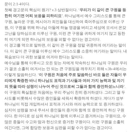
문이 2:1-4이다.
첫째 경고문의 핵심이 뭔가? v.3 상반절이다. ‘
우리가 이 같이 큰 구원을 등
한히 여기면 어찌 보응을 피하리요
’. 하나님께서 예수 그리스도를 통해 큰
구원, 놀라운 구원, 메시아가 죄인들을 대신하여 죽어주심으로 이루신 구
원, 이 구원을 위해 하나님 아들에 하늘 영광을 버리고 세상에 오셔서 온갖
고난을 당하심으로 이루신 구원, 이런 큰 구원을 귀하게 여기지 않고 등한
히 여기게 되면 하나님의 보응을 피할 수 없다는 경고이다.
이 경고를 역으로 말하면, 이 같이 큰 구원을 정말 귀중하게 여기라는 말이
다. 이 같이 큰 구원을 이루신 예수 그리스도를 소중히 여기라는 말이다. 내
목숨보다 더 귀한 보물로 여겨야 한다는 말이다.
예수님을 통해 이루시고 모든 믿는 자에게 약속하신 하나님의 구원은 우리
가 결코 소홀히 여겨서는 안 되는 큰 구원임을 깨우치기 위해 v.3b-4에서는
이렇게 말씀하신다. ‘
이 구원은 처음에 주로 말씀하신 바요 들은 자들이 우
리에게 확증한 바니 하나님도 표적과 기사들과 여러 가지 능력과 및 자기
의 뜻을 따라 성령이 나누어 주신 것으로써 그들과 함께 증언하셨느니라
’.
이 구원의 확실함은 처음에는 우리 주님이 친히 증거하셨다. 그리고 열 두
사도를 비롯해서 수많은 증인들을 세워서 확증하게 하셨다. 게다가 성부
하나님이 직접 개입하셔서 표적과 기사와 여러 능력으로 또 증거하셨다.
심지어 성령을 보내 주셔서 증인들의 증거와 함께 또 증언하게 하신 구원
이다. 한 마디로 성 삼위 하나님이 함께 이루시고 증거하시는 구원이요, 수
많은 종들이 수고와 땀과 헌신으로 증거한 구원이다. 이런 구원을 소홀히
여긴다면, 그에 합당한 보응과 심판을 피할 수가 없다는 경고이다.