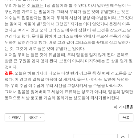
우리가 들은 것
둘째는
1장 말씀이라 할 수 있다. 다시 말하면 예수님이 누
구신가를 가르치는 말씀이다. 그래서 우리가 들은 것에 유념한다는 것은
예수님께 집중한다는 말이다. 우리의 시선이 항상 예수님을 바라보고 있다
는 말이다. 바울이 빌3장에서 그랬죠? 자기는 이미 얻었거나 온전히 이루
었다고 여기지 않고 오직 그리스도 예수께 잡힌 바 된 그것을 잡으려고 달
려간다고 했다. 푯대를 향하여 그리스도 예수 안에서 부르신 부름의 상을
위하여 달려간다고 했다. 바로 그와 같이 그리스도를 푯대로 삼고 달려가
는 것, 그것이 바로 들은 것에 유념하는 일이다.
이처럼 우리는 들은 것에 유념할 때, 우리 믿음을 잃지 않게 된다. 은혜로
받은 큰 구원을 잃지 않게 된다. 보응이 아니라 마지막에는 큰 상을 얻게 될
것이다.
결론.
오늘은 히브리서에 나오는 다섯 번의 경고문 중 첫 번째 경고문을 살
폈다. 이 경고의 말씀을 마음에 잘 새겨서, 들은 바 하나님 말씀에 유념하
자. 우리 주님 예수님께 우리 시선을 고정시켜서 늘 주님을 바라보자.
그래서 믿음을 잃어버리고 세상에 표류하는 성도가 아니라, 믿음의 강력한
동력으로 세상 풍조를 거슬러 올라가는 성도들이 되시기를 바란다.
이 게시물을
PREV
NEXT
목록