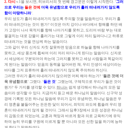
2. 다시
v.1을 보시면, 히브리서의 첫 번째 경고문은 이렇게 시작한다. ‘
그러
므로 우리는
들은 것에
더욱 유념함으로 우리가 흘러 떠내려가지 않도록
함이 마땅하니라
’.
우리 성도가 흘러 떠내려가지 않도록 주의할 것을 말씀하신다. 우리가 흘
러 떠내려간다는 것이 뭔가? 이것은 마치 강이나 바다에서 항해를 하던 배
가 고장이 나서 목적지를 향해 나아가지를 못하고, 도리어 바람 부는 대로
물결치는 대로 강물이 흘러가는 대로 그렇게 이리 저리 밀려다니고 하류로
떠내려가는 것을 연상케 하는 말씀이다.
그와 같이 우리 신자도 자칫 잘못하면 믿음으로 하늘을 향해 나아가지를
못하고, 세상 풍조에 휩싸여 이리 저리 떠다니게 된다는 말씀이다. 신자로
서 세상에서 구분되어야 하는데 그러지를 못하고 세상 사람들과 똑같아지
게 된다는 말씀이다. 믿음의 동력을 잃어버린 채, 우리 인생이 세상이라는
바다를 그저 표류하여 흘러 떠내려가지 않도록 주의하라 하신다.
그러면 우리가 흘러 떠내려가지 않으려면 어찌 해야 하는가? ‘
들은 것에 더
욱 유념함으로
’ 그랬다. ‘
들은 것
’ 그랬는데, 구체적으로 우리가 들은 것이
뭔가? 두 가지를 생각할 수 있다.
하나는
쉽게 생각해서 하나님의 모든 말
씀이라 생각할 수 있다. 지금까지 듣고 배운 하나님의 말씀이다. 신구약 성
경에 기록된 모든 하나님 말씀에 우리가 깊이 유념하면, 하나님 말씀은 우
리 영혼을 붙들어주는 든든한 닻이 되어서, 죄악의 파도에 휩쓸려 우리 영
혼이 떠내려가지 않게 될 것이다. 그래서 딤후3장에서 모든 성경은 하나님
의 감동으로 되었는데, 교훈과 책망과 바르게 함과 의로 교육하기에 유익
하여 능히 우리를 구원에 이르게 할 뿐 아니라 모든 선한 일을 하기에 능하
게 한다고 말씀하셨다.