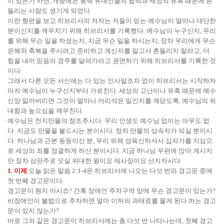
이 있는가 하면, 개중에는 동족 유대인들의 핍박과 세상의 유혹 때문에 흔
들리는 사람도 생기게 되었다.
이런 형편을 보고 히브리서의 저자는 저들이 믿는 예수님이 얼마나 대단한
분이신지를 깨우치기 위해 히브리서를 기록했다. 예수님이 누구신지, 우리
를 위해 무슨 일을 하셨는지, 지금 무슨 일을 하시는지, 장차 우리에게 무슨
은혜와 축복을 주시려고 준비하고 계신지를 알고서 흔들리지 말라고, 더
힘을 내어 믿음의 경주를 달려가라고 권면하기 위해 히브리서를 기록한 것
이다.
그래서 다른 모든 서신에는 다 있는 인사말조차 없이 히브리서는 시작하자
마자 예수님이 누구신지부터 가르친다. 세상의 고난이나 유혹 때문에 예수
신앙 잃어버리면 그것이 얼마나 어리석은 일인지를 깨닫도록, 예수님의 위
대함과 높으심을 깨우친다.
예수님은 천지만물의 창조주시다. 우리 인생도 예수님 없이는 아무도 없
다. 지금도 만물을 붙드시는 분이시다. 장차 만물의 상속자가 되실 분이시
다. 하나님과 근본 동등이신 분, 우리 위해 성육신하셔서 십자가를 지심으
로 세상의 죄를 정결하게 하신 분이시다. 지금 하나님 우편에 앉아 계시지
만 장차 심판주로 오실 위대한 왕이요 제사장이요 선지자시다.
1. 이제
오늘 읽은 말씀 2:1-4은 히브리서에 나오는 다섯 번의 경고문 중에
첫 번째 경고문이다.
경고문이 뭔지 아시죠? 간혹 장애인 주차구역 앞에 무슨 경고문이 있는가?
비장애인이 불법으로 주차하면 얼마 이하의 과태료를 물게 된다 하는 경고
문이 있지 않는가?
바로 그와 같은 경고문이 히브리서에는 총 다섯 번 나타나는데, 첫째 경고