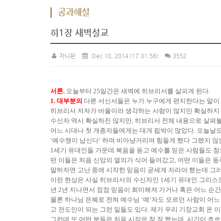
공과해설
히1장 새벽설교
자니완
Dec 10, 2014
(17:31:56)
3552
서론.
오늘부터 25일간은 새벽에 히브리서를 살피게 된다.
1. 대부분의
다른 서신서들은 누가 누구에게 편지한다는 말이 
히브리서 저자가 바울이라 생각하는 사람이 많지만 확실하지 않
수신자 역시 확실하진 않지만, 히브리서 전체 내용으로 살펴볼
어느 시대나 첫 개종자들에게는 대개 핍박이 많았다. 오늘날도
‘예수쟁이 납신다’ 하며 비아냥거리며 힘들게 했다 그랬지 않
1세기 유대인들 가운데 복음을 듣고 예수를 믿은 사람들도 참
떤 이들은 처음 신앙의 열의가 식어 들어갔고, 어떤 이들은 
말하자면 고난 중에 시작한 믿음이 굳세게 자라야 했는데 그
이런 현상은 사실 히브리서의 수신자인 1세기 유대인 그리스도
년 2년 지나면서 점점 믿음이 희미해져 가거나 혹은 어느 순
물론 하나님 은혜로 전혀 예수님 ‘예’자도 모르던 사람이 어
고 전도인이 되는 그런 일들도 있다. 제가 우리 기장교회 온 이
그런데 또 어떤 분들은 처음 시작은 참 잘 했는데, 시간이 