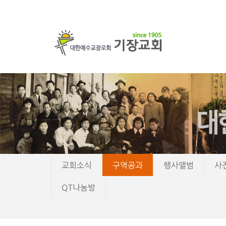
교회소식
구역공과
행사앨범
사
QT나눔방