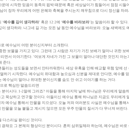
가운데 시작한 믿음이 동족의 핍박 때문에 혹은 세상살이가 힘들어서 점점 시들어
예수님이 장차 우리에게 어떤 은혜와 축복을 주시는지 깨우침으로 다시 정신을 차
 ‘
예수를 깊이 생각하라
’ 혹은 12:2에 ‘
예수를 바라보라
’는 말씀이라 할 수 있다.
깊이 생각하라. 나그네 길 가는 모든 날 동안 예수님을 바라보라. 오늘 새벽에도
바로 예수님이 어떤 분이신지부터 소개한다.
중한 보물을 가지고 있다. 그런데 그 사람은 자기가 가진 보배가 얼마나 귀한 보
 말리면서 이야기한다. ‘여보게 자네가 가진 그 보물이 얼마나 대단한 것인지 아는
 준다.
흔들리는 성도들을 보면서 안타까워한다. 세상 유혹을 인해 배교할 위험 앞에 선
하기 시작한다. 예수님의 위대함과 높으심과 신분을 제대로 안다면, 예수를 믿는
는 예수님이 얼마나 위대한 분이신지를 숨도 안 쉬고 이야기를 하는 거다.
으므로 핵심만 말씀드리면
분이시다. 1-2절에 그러죠? 아들을 통해 마지막 날에 하나님은 우리에게 말씀하셨다
듣고 묵상하고 연구할 것이다. 아들이신 예수님 통해 하나님은 지금도 우리에게 
성자 예수님 통해서 만물을 지으셨다. 오늘 저와 여러분도 사실은 예수님을 통해
 만물을 오늘 붙들고 계시지 않으면 모든 우주 만물의 질서가 다 무너져 버린다
을 다스리실 왕이신 것이다.
 광채요 그 본체의 형상이신 분이시다. 흔히 삼위일체라 하는데, 예수님은 바로