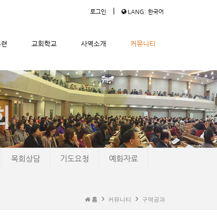
|
로그인
LANG: 한국어
훈련
교회학교
사역소개
커뮤니티
목회상담
기도요청
예화자료
홈
커뮤니티
구역공과