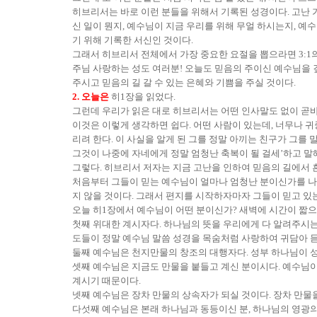
히브리서는 바로 이런 분들을 위해서 기록된 성경이다. 고난 
신 일이 뭔지, 예수님이 지금 우리를 위해 무얼 하시는지, 
기 위해 기록한 서신인 것이다.
그래서 히브리서 전체에서 가장 중요한 요절을 뽑으라면 3:1의
주님 사랑하는 성도 여러분! 오늘도 믿음의 주이신 예수님을 
주시고 믿음의 길 갈 수 있는 은혜와 기쁨을 주실 것이다.
2. 오늘은
히1장을 읽었다.
그런데 우리가 읽은 대로 히브리서는 어떤 인사말도 없이 곧
이것은 이렇게 생각하면 쉽다. 어떤 사람이 있는데, 너무나 귀
리려 한다. 이 사실을 알게 된 그를 정말 아끼는 친구가 그를
그것이 나중에 자네에게 정말 엄청난 축복이 될 걸세’하고 말해
그렇다. 히브리서 저자는 지금 고난을 인하여 믿음의 길에서 
처음부터 그들이 믿는 예수님이 얼마나 엄청난 분이신가를 나열
지 않을 것이다. 그래서 편지를 시작하자마자 그들이 믿고 있
오늘 히1장에서 예수님이 어떤 분이신가? 새벽에 시간이 짧
첫째 위대한 계시자다. 하나님의 뜻을 우리에게 다 알려주시는 
도들이 정말 예수님 말씀 성경을 목숨처럼 사랑하여 귀담아 
둘째 예수님은 천지만물의 창조의 대행자다. 성부 하나님이 
셋째 예수님은 지금도 만물을 붙들고 계신 분이시다. 예수님이
계시기 때문이다.
넷째 예수님은 장차 만물의 상속자가 되실 것이다. 장차 만물
다섯째 예수님은 본래 하나님과 동등이신 분, 하나님의 영광의