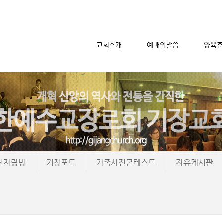
교회소개
예배와말씀
양육
메뉴 건너뛰기
진자랑방
기장포토
가족사진콘테스트
자유게시판