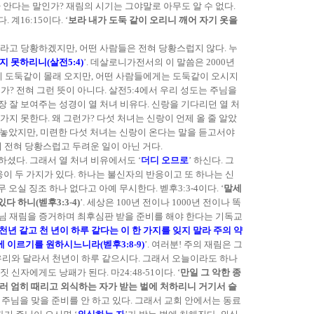
 안다는 말인가? 재림의 시기는 그야말로 아무도 알 수 없다.
16:15이다. ‘
보라 내가 도둑 같이 오리니 깨어 자기 옷을
놀라고 당황하겠지만, 어떤 사람들은 전혀 당황스럽지 않다. 누
 못하리니(살전5:4)
’. 데살로니가전서의 이 말씀은 2000년
이 도둑같이 몰래 오지만, 어떤 사람들에게는 도둑같이 오시지
? 전혀 그런 뜻이 아니다. 살전5:4에서 우리 성도는 주님을
 잘 보여주는 성경이 열 처녀 비유다. 신랑을 기다리던 열 처
지 못한다. 왜 그런가? 다섯 처녀는 신랑이 언제 올 줄 알았
해 놓았지만, 미련한 다섯 처녀는 신랑이 온다는 말을 듣고서야
이 전혀 당황스럽고 두려운 일이 아닌 거다.
셨다. 그래서 열 처녀 비유에서도 ‘
더디 오므로
’ 하신다. 그
응이 두 가지가 있다. 하나는 불신자의 반응이고 또 하나는 신
실 징조 하나 없다고 아예 무시한다. 벧후3:3-4이다. ‘
말세
 하니(벧후3:3-4)
’. 세상은 100년 전이나 1000년 전이나 똑
수님 재림을 증거하며 최후심판 받을 준비를 해야 한다는 기독교
년 같고 천 년이 하루 같다는 이 한 가지를 잊지 말라 주의 약
 이르기를 원하시느니라(벧후3:8-9)
’. 여러분! 주의 재림은 그
 우리와 달라서 천년이 하루 같으시다. 그래서 오늘이라도 하나
자에게도 낭패가 된다. 마24:48-51이다. ‘
만일 그 악한 종
이르러 엄히 때리고 외식하는 자가 받는 벌에 처하리니 거기서 슬
실 주님을 맞을 준비를 안 하고 있다. 그래서 교회 안에서는 동료