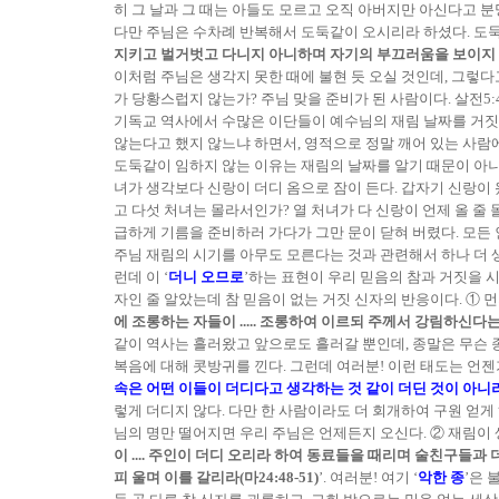
히 그 날과 그 때는 아들도 모르고 오직 아버지만 아신다고 분
다만 주님은 수차례 반복해서 도둑같이 오시리라 하셨다. 도둑이 
지키고 벌거벗고 다니지 아니하며 자기의 부끄러움을 보이지 아
이처럼 주님은 생각지 못한 때에 불현 듯 오실 것인데, 그렇
가 당황스럽지 않는가? 주님 맞을 준비가 된 사람이다. 살전5:4
기독교 역사에서 수많은 이단들이 예수님의 재림 날짜를 거짓
않는다고 했지 않느냐 하면서, 영적으로 정말 깨어 있는 사람에
도둑같이 임하지 않는 이유는 재림의 날짜를 알기 때문이 아니고
녀가 생각보다 신랑이 더디 옴으로 잠이 든다. 갑자기 신랑이 
고 다섯 처녀는 몰라서인가? 열 처녀가 다 신랑이 언제 올 줄
급하게 기름을 준비하러 가다가 그만 문이 닫혀 버렸다. 모든 
주님 재림의 시기를 아무도 모른다는 것과 관련해서 하나 더 생
런데 이 ‘
더니 오므로
’하는 표현이 우리 믿음의 참과 거짓을 
자인 줄 알았는데 참 믿음이 없는 거짓 신자의 반응이다. ① 먼
에 조롱하는 자들이 ..... 조롱하여 이르되 주께서 강림하신다
같이 역사는 흘러왔고 앞으로도 흘러갈 뿐인데, 종말은 무슨 
복음에 대해 콧방귀를 낀다. 그런데 여러분! 이런 태도는 언젠가
속은 어떤 이들이 더디다고 생각하는 것 같이 더딘 것이 아니
렇게 더디지 않다. 다만 한 사람이라도 더 회개하여 구원 얻
님의 명만 떨어지면 우리 주님은 언제든지 오신다. ② 재림이 생
이 .... 주인이 더디 오리라 하여 동료들을 때리며 술친구들
피 울며 이를 갈리라(마24:48-51)
’. 여러분! 여기 ‘
악한 종
’은 