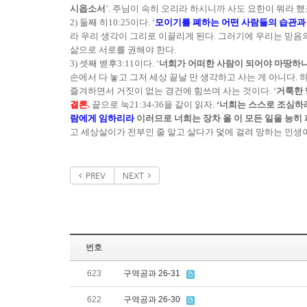
시옵소서
’. 주님이 속히 오리라 하시니까 사도 요한이 뭐라 했죠
2) 둘째 히10:25이다. ‘
모이기를 폐하는 어떤 사람들의 습관과 
라 우리 생각이 그리로 이끌리게 된다. 그러기에 우리는 믿음
삶으로 서로를 권해야 한다.
3) 셋째 벧후3:11이다. ‘
너희가 어떠한 사람이 되어야 마땅하냐
손에서 다 놓고 그저 세상 끝날 만 생각하고 사는 게 아니다
즐겨하면서 거짓이 없는 경건에 힘쓰며 사는 것이다. ‘
거룩한 
결론.
끝으로 눅21:34-36을 같이 읽자.
‘너희는 스스로 조심하
람에게 임하리라
이러므로 너희는 장차 올 이 모든 일을 능히
고 세상살이가 전부인 줄 알고 살다가 덫에 걸려 망하는 인생
PREV
NEXT
번호
623
구역공과 26-31
622
구역공과 26-30