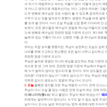
서 자기가 재림주라고 속이는 자들이 많다. 어떻게 당신이 재
게 아니고 영적으로 재림하신다는 거다. 그런데 여러분! 그렇지
2) 두 번째로 예수님은 모든 사람이 볼 수 있도록 공개적으로
구주가 오신 것을 알아보지 못했다. 생명의 주님을 바로 곁에 
를 보게 될 것이다. 다시 오실 주님을 소망 중에 기다리며 
보면서, 모든 원수들은 예수님이 정말로 하나님 아들이요 만왕
3) 세 번째로 예수님은 찬란한 영광 가운데 오신다. 계1:8에 ‘
늘에 떠 있는 구름이 아니다. 신령한 구름, 곧 하나님의 영광
다.
우리는 직접 보지를 못했지만, 주님이 승천하신 모습도 심히 영
나라를 위해 수고하고 헌신했던 모든 일이 너무나 감사하고 가
찬란한 영광 가운데 오신다.
주님은 놀라운 영광만 아니라 세상을 압도하는 위엄 가운데 오신다
속으로 한 번 그려 보라. 찬란한 영광 가운데 주님께서 하늘의
에 누가 말하지 않아도 엎드리게 될 것이다. 우리 성도들은 
여러분! 기대되지 않는가? 기쁘지 않으신가? 저는 주님의 재
각하면 감사가 샘솟는다. 영광의 주님 다시 오신다.
2. 오늘
둘째로 생각할 것은 주님 재림의 시기다. 언제 오시느냐
주님이 다시 오실 줄 믿는 사람은 언제 오실까 하는 것에 자연
이 때니이까(행1:6)
’ 하고 물었다. 주님이 뭐라 하셨는가? ‘
때와
리에게는 알려주시지 않으신다. 누구도 알 수 없는 일로 두셨다. 마
님이 다시 오시는 날은 우리보다는 영적 세계에 대한 지식이 