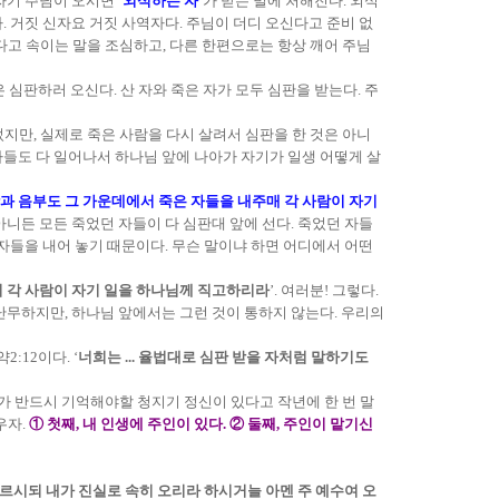
자기 주님이 오시면 ‘
외식하는 자
’가 받는 벌에 처해진다. 외식
 거짓 신자요 거짓 사역자다. 주님이 더디 오신다고 준비 없
다고 속이는 말을 조심하고, 다른 한편으로는 항상 깨어 주님
님은 심판하러 오신다. 산 자와 죽은 자가 모두 심판을 받는다. 주
지만, 실제로 죽은 사람을 다시 살려서 심판을 한 것은 아니
자들도 다 일어나서 하나님 앞에 나아가 자기가 일생 어떻게 살
 사망과 음부도 그 가운데에서 죽은 자들을 내주매 각 사람이 자기
 아니든 모든 죽었던 자들이 다 심판대 앞에 선다. 죽었던 자들
 자들을 내어 놓기 때문이다. 무슨 말이냐 하면 어디에서 어떤
 각 사람이 자기 일을 하나님께 직고하리라
’. 여러분! 그렇다.
 난무하지만, 하나님 앞에서는 그런 것이 통하지 않는다. 우리의
2:12이다. ‘
너희는 ... 율법대로 심판 받을 자처럼 말하기도
가 반드시 기억해야할 청지기 정신이 있다고 작년에 한 번 말
우자.
① 첫째, 내 인생에 주인이 있다. ② 둘째, 주인이 맡기신
르시되 내가 진실로 속히 오리라 하시거늘 아멘 주 예수여 오