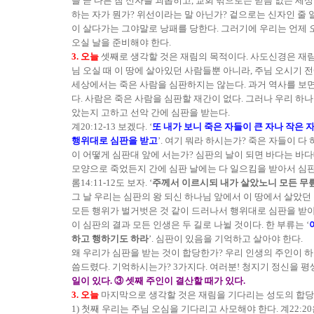
들 곧 다른 참 신자를 괴롭히고, 교회 밖으로는 믿음 없는 세
하는 자가 뭔가? 위선이라는 말 아닌가? 겉으로는 신자인 줄 
이 살다가는 그야말로 낭패를 당한다. 그러기에 우리는 언제 
오실 날을 준비해야 한다.
3. 오늘
셋째로 생각할 것은 재림의 목적이다. 사도신경은 재림의
님 오실 때 이 땅에 살아있던 사람들뿐 아니라, 주님 오시기 
세상에서는 죽은 사람을 심판하지는 않는다. 과거 역사를 보면
다. 사람은 죽은 사람을 심판할 재간이 없다. 그러나 우리 하
았는지 고하고 선악 간에 심판을 받는다.
계20:12-13 보겠다. ‘
또 내가 보니 죽은 자들이 큰 자나 작은 자
행위대로 심판을 받고
’. 여기 뭐라 하시는가? 죽은 자들이 다
이 어떻게 심판대 앞에 서는가? 심판의 날이 되면 바다는 바다
모양으로 죽었든지 간에 심판 날에는 다 일으킴을 받아서 심
롬14:11-12도 보자. ‘
주께서 이르시되 내가 살았노니 모든 무
그 날 우리는 심판의 왕 되신 하나님 앞에서 이 땅에서 살았던
모든 행위가 벌거벗은 것 같이 드러나서 행위대로 심판을 받아
이 심판의 결과 모든 인생은 두 길로 나뉠 것이다. 한 부류는 ‘
하고 행하기도 하라
’. 심판이 있음을 기억하고 살아야 한다.
왜 우리가 심판을 받는 것이 합당한가? 우리 인생의 주인이 
씀드렸다. 기억하시는가? 3가지다. 여러분! 청지기 정신을 평생
일이 있다. ③ 셋째 주인이 결산할 때가 있다.
3. 오늘
마지막으로 생각할 것은 재림을 기다리는 성도의 합당
1) 첫째 우리는 주님 오심을 기다리고 사모해야 한다. 계22:20