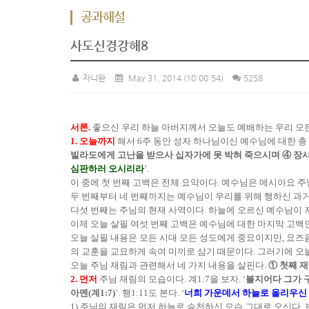
공과해설
사도신경강해8
자니완
May 31, 2014
(10:00:54)
5258
서론.
좋으신 우리 하늘 아버지께서 오늘도 예배하는 우리 모
1. 오늘까지
해서 6주 동안 성자 하나님이신 예수님에 대한 총 
빌라도에게 고난을 받으사 십자가에 못 박혀 죽으시며 ④ 장사
심판하러 오시리라
’.
이 중에 첫 번째 고백은 전체 요약이다. 예수님은 메시아요 
두 번째부터 네 번째까지는 예수님이 우리를 위해 행하신 과거
다섯 번째는 주님의 현재 사역이다. 하늘에 오르신 예수님이 
이제 오늘 살필 여섯 번째 고백은 예수님에 대한 마지막 고백인
오늘 살필 내용은 모든 시대 모든 성도에게 중요이지만, 요
의 교훈을 교묘하게 속여 미끼로 삼기 때문이다. 그러기에 오늘
오늘 주님 재림과 관련해서 네 가지 내용을 살핀다.
① 첫째 
2. 먼저
주님 재림의 모습이다. 계1:7을 보자. ‘
볼지어다 그가 
아멘(계1:7)
’. 행1:11도 본다. ‘
너희 가운데서 하늘로 올리우신 이
1) 주님의 재림은 먼저 하늘로 승천하신 모습 그대로 오신다.