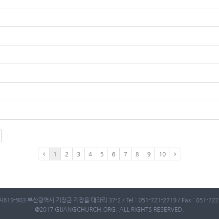
1
2
3
4
5
6
7
8
9
10
)619-903 부산광역시 기장군 기장읍 대라리 37-2 / Tel : 051-721-2719 / Fax : 051-722-
@2017 GIJANGCHURCH.ORG. ALL RIGHTS RESERVED.