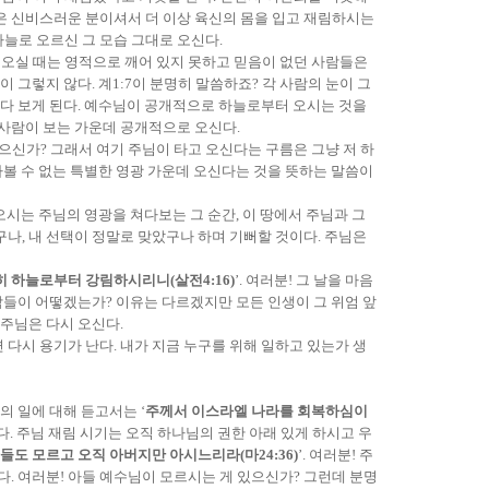
은 신비스러운 분이셔서 더 이상 육신의 몸을 입고 재림하시는
하늘로 오르신 그 모습 그대로 오신다.
에 오실 때는 영적으로 깨어 있지 못하고 믿음이 없던 사람들은
 그렇지 않다. 계1:7이 분명히 말씀하죠? 각 사람의 눈이 그
 다 보게 된다. 예수님이 공개적으로 하늘로부터 오시는 것을
 사람이 보는 가운데 공개적으로 오신다.
있으신가? 그래서 여기 주님이 타고 오신다는 구름은 그냥 저 하
아볼 수 없는 특별한 영광 가운데 오신다는 것을 뜻하는 말씀이
오시는 주님의 영광을 쳐다보는 그 순간, 이 땅에서 주님과 그
나, 내 선택이 정말로 맞았구나 하며 기뻐할 것이다. 주님은
 하늘로부터 강림하시리니(살전4:16)
’. 여러분! 그 날을 마음
람들이 어떻겠는가? 이유는 다르겠지만 모든 인생이 그 위엄 앞
 주님은 다시 오신다.
 다시 용기가 난다. 내가 지금 누구를 위해 일하고 있는가 생
의 일에 대해 듣고서는 ‘
주께서 이스라엘 나라를 회복하심이
렇다. 주님 재림 시기는 오직 하나님의 권한 아래 있게 하시고 우
들도 모르고 오직 아버지만 아시느리라(마24:36)
’. 여러분! 주
. 여러분! 아들 예수님이 모르시는 게 있으신가? 그런데 분명