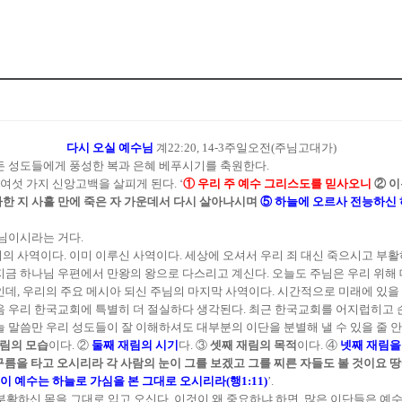
다시 오실 예수님
계22:20, 14-3주일오전(주님고대가)
든 성도들에게 풍성한 복과 은혜 베푸시기를 축원한다.
여섯 가지 신앙고백을 살피게 된다. ‘
① 우리 주 예수 그리스도를 믿사오니
② 이
한 지 사흘 만에 죽은 자 가운데서 다시 살아나시며
⑤ 하늘에 오르사 전능하신
주님이시라는 거다.
의 사역이다. 이미 이루신 사역이다. 세상에 오셔서 우리 죄 대신 죽으시고 부활
지금 하나님 우편에서 만왕의 왕으로 다스리고 계신다. 오늘도 주님은 우리 위해
데, 우리의 주요 메시아 되신 주님의 마지막 사역이다. 시간적으로 미래에 있을 일
즈음 우리 한국교회에 특별히 더 절실하다 생각된다. 최근 한국교회를 어지럽히고
 말씀만 우리 성도들이 잘 이해하셔도 대부분의 이단을 분별해 낼 수 있을 줄 안
재림의 모습
이다. ②
둘째 재림의 시기
다. ③
셋째 재림의 목적
이다. ④
넷째 재림을
구름을 타고 오시리라 각 사람의 눈이 그를 보겠고 그를 찌른 자들도 볼 것이요 
 예수는 하늘로 가심을 본 그대로 오시리라(행1:11)
’.
 부활하신 몸을 그대로 입고 오신다. 이것이 왜 중요하냐 하면, 많은 이단들은 