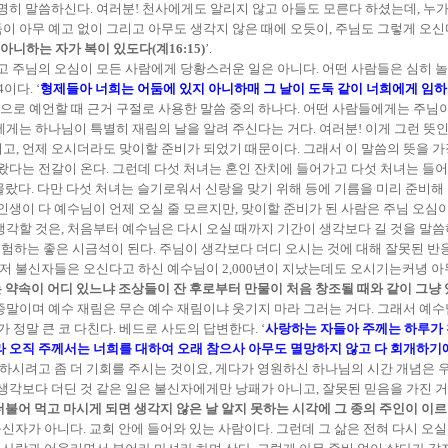
명히 말씀하신다. 여러분! 천사에게도 알리지 않고 아들도 모른다 하셨는데, 누가
아무 예고 없이 그리고 아무도 생각지 않은 때에 오듯이, 주님도 그렇게 오신다. 계
니하는 자가 복이 있도다(계16:15)
’.
다고 주님의 오심이 모든 사람에게 당황스러운 일은 아니다. 어떤 사람들은 심히 
이다. ‘
형제들아 너희는 어둠에 있지 아니하매 그 날이 도둑 같이 너희에게 임하지
으로 예언할 때 근거 구절로 사용한 말씀 중의 하나다. 어떤 사람들에게는 주님
게는 하나님이 특별히 재림의 날을 알려 주신다는 거다. 여러분! 이게 그런 뜻인가
, 언제 오시더라도 맞이할 준비가 되었기 때문이다. 그래서 이 말씀의 뜻을 가장
왔다는 전갈이 온다. 그런데 다섯 처녀는 혼인 잔치에 들어가고 다섯 처녀는 들어가
 몰랐다. 다만 다섯 처녀는 슬기로워서 신랑을 맞기 위해 등에 기름을 미리 준비
인생이 다 예수님이 언제 오실 줄 모르지만, 맞이할 준비가 된 사람은 주님 오심
각할 것은, 처음부터 예수님은 다시 오실 때까지 기간이 생각보다 길 것을 말씀하
시험하는 좋은 시금석이 된다. 주님이 생각보다 더디 오시는 것에 대해 잘못된 반
저 불신자들은 오신다고 하신 예수님이 2,000년이 지났는데도 오시기는커녕 아무 오
는 약속이 어디 있느냐 조상들이 잔 후로부터 만물이 처음 창조될 때와 같이 그냥 있다
종말이며 예수 재림은 무슨 예수 재림이냐 웃기지 마라 그러는 거다. 그래서 예
 정말 큰 코 다친다. 베드로 사도의 답변한다. ‘
사랑하는 자들아 주께는 하루가 천
라 오직 주께서는 너희를 대하여 오래 참으사 아무도 멸망하지 않고 다 회개하기에
게 하시려고 좀 더 기회를 주시는 것이요, 게다가 영원하신 하나님의 시간 개념은
각보다 더딘 것 같은 일은 불신자에게만 낭패가 아니고, 잘못된 믿음을 가진 거짓 신
과 더불어 먹고 마시게 되면 생각지 않은 날 알지 못하는 시각에 그 종의 주인이 
불신자가 아니다. 교회 안에 들어와 있는 사람이다. 그런데 그 삶은 전혀 다시 오