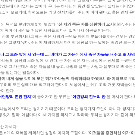
상 사람과 어울리면서 부어라 마셔라 하며 산다. 그렇게 아무 준비 없이 살다가 갑
알았는데 아니었다는 말이다. 무늬는 하나님의 종인 줄 알았는데 실제는 아니었다.
오실지 모르기에, 한편으로는 거짓 선지자들이 주님이 이미 왔다고 혹은 언제 온
 목적을 분명하게 밝혀 놓았다. ‘
산 자와 죽은 자를 심판하러 오시리라
’. 주
전에 죽어 이 세상을 떠났던 사람들도 다시 일어나서 심판을 받는다.
 간혹 부관참시라고 해서 죽은 사람의 무덤을 파헤쳐 분풀이를 하는 경우는 있었
나님은 그렇지 않다. 주님이 재림하셔서 마지막 심판을 하는 날에는 죽었던 모든 
나 그 보좌 앞에 서 있는데 ..... 바다가 그 가운데에서 죽은 자들을 내주고 또
 하나님의 심판의 보좌 앞에 서 있다. 큰 자든 작은 자든, 세상에서 권세를 누렸던
대로 그 가운데서 죽은 자들을 내 놓고, 사망과 음부는 사망과 음부대로 또 죽은
판을 받는다는 말씀이다.
릎이 내게 꿇을 것이요 모든 혀가 하나님께 자백하리라 하였으니라 이러므로 우리
 우리의 모든 삶에 대해 직고해야 한다. 이 세상에서는 허위 고백 거짓 자백들이
야 한다.
어린양의 혼인 잔치
’에 들어가고 한 부류는 ‘
어린양의 진노의 잔
’을 마셔야 한다. 약
하나님이시오 우리는 청지기기 때문이다. 우리는 청지기지 주인이 아니다. 청지기
 잊지 말라. 아침마다 이 세 가지를 외치고 시작하라. 우리는 청지기다. 같이 외
한 자세다.
은 v.21의 축복을 제외하면 성경의 마지막 구절이다. ‘
이것들을 증언하신 이가 이