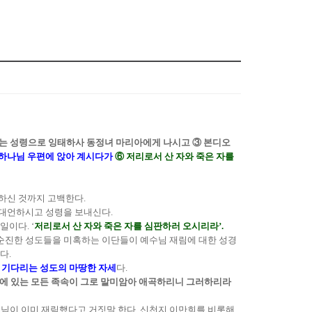
는 성령으로 잉태하사 동정녀 마리아에게 나시고 ③ 본디오
 하나님 우편에 앉아 계시다가
⑥ 저리로서 산 자와 죽은 자를
하신 것까지 고백한다.
 대언하시고 성령을 보내신다.
이다. ‘
저리로서 산 자와 죽은 자를 심판하러 오시리라’.
 순진한 성도들을 미혹하는 이단들이 예수님 재림에 대한 성경
다.
 기다리는 성도의 마땅한 자세
다.
땅에 있는 모든 족속이 그로 말미암아 애곡하리니 그러하리라
예수님이 이미 재림했다고 거짓말 한다. 신천지 이만희를 비롯해