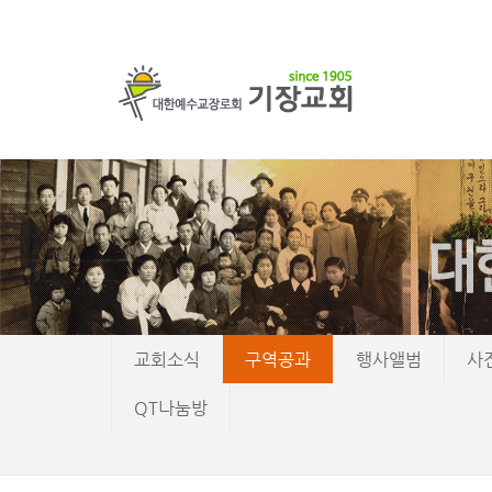
교회소식
구역공과
행사앨범
사
QT나눔방