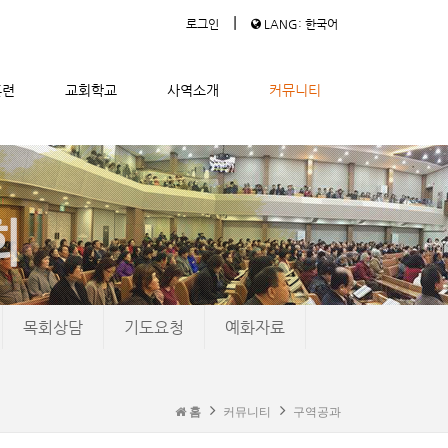
|
로그인
LANG: 한국어
훈련
교회학교
사역소개
커뮤니티
목회상담
기도요청
예화자료
홈
커뮤니티
구역공과