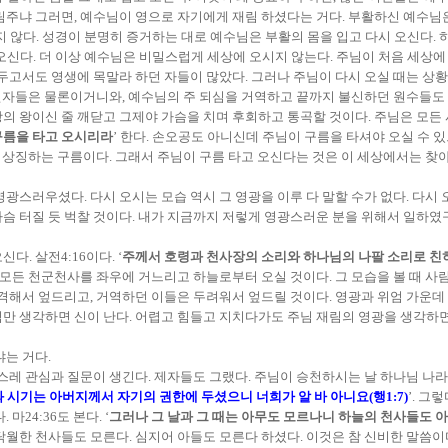
림주냐 그러면, 예수님이 영으로 자기에게 재림 하셨다는 거다. 부활하신 예수님
 않다. 성경이 분명히 증거하는 대로 예수님은 부활의 몸을 입고 다시 오신다. 
 오신다. 더 이상 예수님은 비밀스럽게 세상에 오시지 않는다. 주님이 처음 세상
두고서도 영생에 목말라 하던 자들이 많았다. 그러나 주님이 다시 오실 때는 상황이
산 신자들은 물론이거니와, 예수님의 주 되심을 거역하고 끝까지 불신하던 원수들도
의 왕이신 줄 깨닫고 그제야 가슴을 치며 후회하고 통곡할 것이다. 주님은 모든
구름을 타고 오시리라
’ 한다. 손오공도 아니신데 주님이 구름을 타셔야 오실 수 
을 상징하는 구름이다. 그래서 주님이 구름 타고 오신다는 것은 이 세상에서는 찾
광스러우셨다. 다시 오시는 모습 역시 그 영광을 이루 다 말할 수가 없다. 다시 
슴 터질 듯 벅찰 것이다. 내가 지금까지 저렇게 영광스러운 분을 위해서 일하였구
. 살전4:16이다. ‘
주께서 호령과 천사장의 소리와 하나님의 나팔 소리로 친히
 모든 천군천사를 좌우에 거느리고 하늘로부터 오실 것이다. 그 모습을 볼 때 사
감격해서 엎드리고, 거역하던 이들은 두려워서 엎드릴 것이다. 영광과 위엄 가운데
림만 생각하면 신이 난다. 어렵고 힘들고 지치다가도 주님 재림의 영광을 생각하면
는 거다.
스레 관심과 질문이 생긴다. 제자들도 그랬다. 주님이 승천하시는 날 하나님 나라
 시기는 아버지께서 자기의 권한에 두셨으니 너희가 알 바 아니요(행1:7)
’. 그
24:36도 본다. ‘
그러나 그 날과 그 때는 아무도 모르나니 하늘의 천사들도 아
탁월한 천사들도 모른다. 심지어 아들도 모른다 하셨다. 이것은 참 신비한 말씀이다