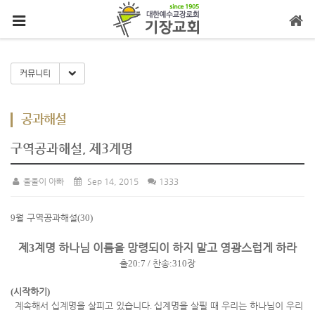
메뉴 건너뛰기
Toggle Dropdown
커뮤니티
공과해설
구역공과해설, 제3계명
울울이 아빠
Sep 14, 2015
1333
9
월 구역공과해설
(30)
제
계명 하나님 이름을 망령되이 하지 말고 영광스럽게 하라
3
출
20:7 /
찬송
:310
장
(
시작하기
)
계속해서 십계명을 살피고 있습니다
.
십계명을 살필 때 우리는 하나님이 우리