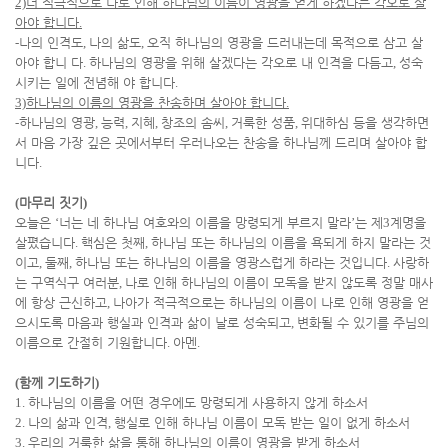
2)
더 적극적으로 나로 인해 하나님의 이름이 영광을 얻게 하겠다는 각오로 살
아야 합니다
.
-
나의 인격도
,
나의 삶도
,
오직 하나님의 영광을 드러내는데 목적으로 삼고 살
아야 합니 다
.
하나님의 영광을 위해 살겠다는 각오로 내 인격을 다듬고
,
성숙
시키는 일에 전념해 야 합니다
.
3)
하나님의 이름의 영광을 찬송하며 살아야 합니다
.
-
하나님의 영광
,
능력
,
지혜
,
창조의 솜씨
,
거룩한 성품
,
위대하심 등을 생각하면
서 마음 가장 깊은 곳에서부터 우러나오는 찬송을 하나님께 드리며 살아야 합
니다
.
(
마무리 짓기
)
오늘은
‘
너는 네 하나님 여호와의 이름을 망령되게 부르지 말라
’
는 제
3
계명을
살폈습니다
.
핵심은 첫째
,
하나님 또는 하나님의 이름을 욕되게 하지 말라는 것
이고
,
둘째
,
하나님 또는 하나님의 이름을 영광스럽게 하라는 것입니다
.
사랑하
는 구역식구 여러분
,
나로 인해 하나님의 이름이 모독을 받지 않도록 정말 매사
에 항상 근신하고
,
나아가 적극적으로는 하나님의 이름이 나로 인해 영광을 얻
으시도록 마음과 행실과 인격과 삶이 날로 성숙되고
,
변화될 수 있기를 주님의
이름으로 간절히 기원합니다
.
아멘
.
(
함께 기도하기
)
1.
하나님의 이름을 어떤 경우에도 망령되게 사용하지 않게 하소서
2.
나의 삶과 인격
,
행실로 인해 하나님 이름이 모독 받는 일이 없게 하소서
3.
우리의 거룩한 삶을 통해 하나님의 이름이 영광을 받게 하소서