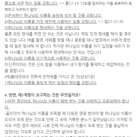
름으로 저주
하는 일을 금합니다
.
<->
롬
12:14
“
너희를 핍박하는 자를 축복하라 축
복하고 저주하지 말라
”
3)
존귀하신 하나님의 이름을 농담에 섞지 말 것을 금합니다
.
4)
하나님의 이름을 거짓 예언에 사용하는 일을 금합니다
.
<->
렘
23:25-30
5)
하나님의 이름으로 맹세하는 것을 금합니다
.
물론 모든 맹세를 하면 안 되는 것은 아닙니다
.
책임 있게 맹세를 해야 할 경우
도 있습 니다
.
예를 들면
,
세례를 받을 때나 결혼할 때나 법정에서 바르게 증언
할 때 등은 맹세해 야 합니다
.
하지만 하나님의 이름을 자기 입장을 세우기 위
해 사사롭고 헛되게 사용하여 맹세해서는 안 되는 것입니다
.
6)
하나님의 이름을 미신적으로 사용하는 것을 금합니다
.
미신적이라는 것은 신의 힘을 이용해서 내가 뭔가를 통제하고 제압하려는 것
을 말합니다
.
(
예
)
블레셋과의 전투에 언약궤를 가지고 온 것
(
삼상
5
장
)
7)
하나님의 이름을 욕되게 하는 일절의 행위를 금합니다
.
4.
반면
,
제
3
계명이 요구하는 것은 무엇일까요
?
1)
어떤 경우라도 하나님의 이름이 훼방 받는 것을 아파하고 괴로워해야 합니
다
.
-
골리앗이 하나님의 이름을 모독할 때 다윗은 영광 받아야 할 하나님의 이름이
도리어 모독 받는 것으로 인해 그 속에 거룩한 분노가 일어났습니다
.
이처럼 우
리도 어떤 경우 에라도 나로 인해 하나님의 이름이 모독 받는 것을 용납하지
않겠다는 각오로 삼가고
,
근신하며 살아야 합니다
.