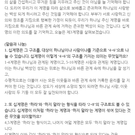
의 삶을 간섭하시고 무거운 짐을 지우려고 주신 것이 아님을 늘 기억해야 합니
다
.
도리어 우리가 이 계명을 따라 삶으로 보배롭고 존귀하며 하나님의 사랑받
는 백성 되게 하시려고 주신 것임을 기억해야 합니다
.
부부가 서로 사랑하고 신
의와 정조를 지킴으로 행복한 가정이 되듯이
,
우리가 하나님 주신 계명을 바로
지킴으로 하나님과 바른 관계 속에 거하는 존귀한 백성이 되는 것입니다
.
십계
명의 이런 의도를 잘 기억하고
,
오늘은 제
3
계명을 살펴보겠습니다
.
(
말씀과 나눔
)
1.
십계명은 그 구조를
,
대상이 하나님이냐 사람이냐를 기준으로
‘4+6’
으로 나
눌 수 있습니다
.
십계명이 이렇게
‘4+6’
의 구조를 가지는 의미는 무엇일까요
?
1-4
계명은 하나님과 관계된 계명이고
, 5-10
계명은 사람과 관계된 계명입니다
.
이는 하나님 백성인 성도는 위로는 하나님과 바른 관계 속에 하나님을 잘 섬기
고
,
수평적으로는 더불어 사는 모든 이웃들과 바른 관계 속에 거룩한 윤리를 잘 지
켜야 한 다는 것입니다
.
성도가 세상에 소망의 빛이 되려면 하나님 사랑
,
이웃
사랑의 두 기둥 이 모두 잘 실천되어야 합니다
.
2.
또 십계명은
‘
하라
’
와
‘
하지 말라
’
는 형식을 따라
‘2+8’
의 구조로도 볼 수 있
습니다
.
십계명이 이처럼
‘
하라
’
는 계명과
‘
하지 말라
’
는 계명이 섞여 있다는 것
은 무엇을 의미할까요
?
4,5
계명은
‘
하라
’
는 형식이고
,
나머지 여덟 계명은 모두
‘
하지 말라
’
는 계명입
니다
.
십계명이 이와 같이
‘
하라
’
와
‘
하지 말라
’
의 형식으로 되어 있다는 것은
,