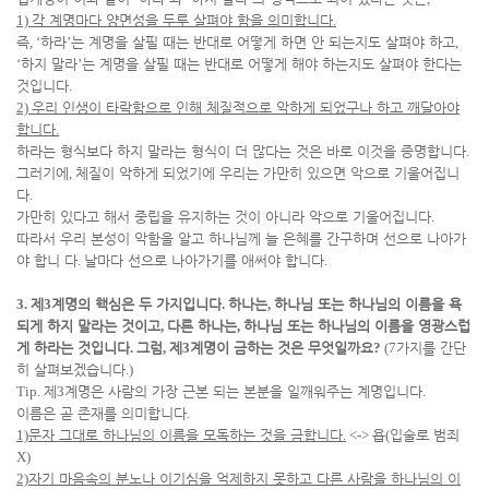
1)
각 계명마다 양면성을 두루 살펴야 함을 의미합니다
.
즉
, ‘
하라
’
는 계명을 살필 때는 반대로 어떻게 하면 안 되는지도 살펴야 하고
,
‘
하지 말라
’
는 계명을 살필 때는 반대로 어떻게 해야 하는지도 살펴야 한다는
것입니다
.
2)
우리 인생이 타락함으로 인해 체질적으로 악하게 되었구나 하고 깨달아야
합니다
.
하라는 형식보다 하지 말라는 형식이 더 많다는 것은 바로 이것을 증명합니다
.
그러기에
,
체질이 악하게 되었기에 우리는 가만히 있으면 악으로 기울어집니
다
.
가만히 있다고 해서 중립을 유지하는 것이 아니라 악으로 기울어집니다
.
따라서 우리 본성이 악함을 알고 하나님께 늘 은혜를 간구하며 선으로 나아가
야 합니 다
.
날마다 선으로 나아가기를 애써야 합니다
.
3.
제
3
계명의 핵심은 두 가지입니다
.
하나는
,
하나님 또는 하나님의 이름을 욕
되게 하지 말라는 것이고
,
다른 하나는
,
하나님 또는 하나님의 이름을 영광스럽
게 하라는 것입니다
.
그럼
,
제
3
계명이 금하는 것은 무엇일까요
?
(7
가지를 간단
히 살펴보겠습니다
.)
Tip.
제
3
계명은 사람의 가장 근본 되는 본분을 일깨워주는 계명입니다
.
이름은 곧 존재를 의미합니다
.
1)
문자 그대로 하나님의 이름을 모독하는 것을 금합니다
.
<->
욥
(
입술로 범죄
X)
2)
자기 마음속의 분노나 이기심을 억제하지 못하고 다른 사람을 하나님의 이