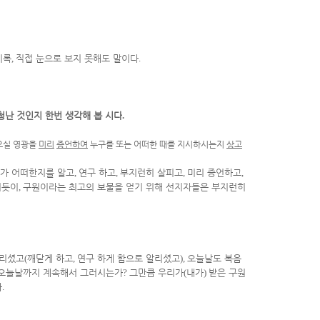
비록
,
직접 눈으로 보지 못해도 말이다
.
청난 것인지 한번 생각해 봅 시다
.
받으실 영광을
미리
증언하여
누구를 또는 어떠한 때를 지시하시는지
상고
치가 어떠한지를 알고
,
연구 하고
,
부지런히 살피고
,
미리 증언하고
,
서듯이
,
구원이라는 최고의 보물을 얻기 위해 선지자들은 부지런히
알리셨고
(
깨닫게 하고
,
연구 하게 함으로 알리셨고
),
오늘날도 복음
 오늘날까지 계속해서 그러시는가
?
그만큼 우리가
(
내가
)
받은 구원
다
.