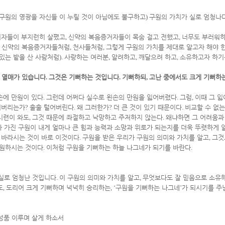
구원의 영광을 자신들 이 누릴 것이 아님에도 불구하고
)
구원의 가치가 실로 엄청나
지자들이 부지런히 살폈고
,
신약의 복음증거자들이 목숨 걸고 전했고
,
너무도 부러워하
,
신약의 복음증거자들처럼
,
천사들처럼
,
그렇게 구원의 가치를 제대로 알고자 해야 
 있는 밭을 산 사람처럼
).
사랑하는 여러분
,
알려하고
,
깨달으려 하고
,
소유하고자 하기
 열매가 있습니다
.
그것은 기뻐하는 것입니다
.
기뻐하되
,
고난 중에서도 크게 기뻐하
손에 만원이 있다
.
그런데 어쩌다 실수로 왼손의 만원을 잃어버렸다
.
그럼
,
이때 그 잃
어버리는가
?
훌훌 털어버린다
.
왜 그러한가
?
더 큰 것이 있기 때문이다
.
비교할 수 없는
시련이 와도
,
그것 때문에 좌절하고 낙망하고 주저하지 않는다
.
왜냐하면 그 어려움과
가 가진 구원이 내게 얼마나 큰 힘과 능력과 소망과 위로가 되는지를 더욱 뚜렷하게 
 바라시는 것이 바로 이것이다
.
구원을 받은 우리가 구원의 의미와 가치를 알고
,
그것
 원하시는 것이다
.
이처럼 구원을 기뻐하는 하늘 나그네가 되기를 바란다
.
실로 엄청난 것입니다
.
이 구원의 의미와 가치를 알고
,
무엇보다도 잘 믿음으로 소유
도
,
도리어 크게 기뻐하며 넉넉히 승리하는
, ‘
구원을 기뻐하는 나그네
’
가 되시기를 주
성품 이루며 살게 하소서