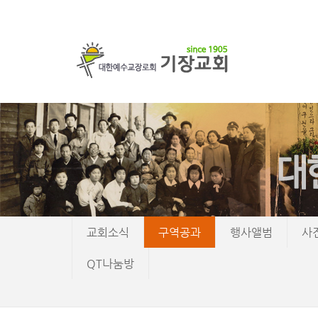
교회소식
구역공과
행사앨범
사
QT나눔방