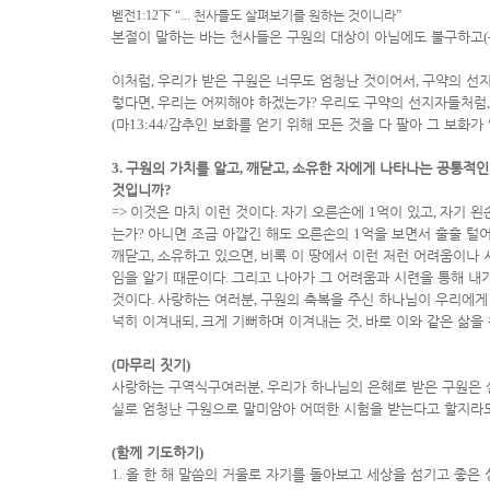
벧전
1:12
下
“...
천사들도 살펴보기를 원하는 것이니라
”
본절이 말하는 바는 천사들은 구원의 대상이 아님에도 불구하고
(
이처럼
,
우리가 받은 구원은 너무도 엄청난 것이어서
,
구약의 선
렇다면
,
우리는 어찌해야 하겠는가
?
우리도 구약의 선지자들처럼
(
마
13:44/
감추인 보화를 얻기 위해 모든 것을 다 팔아 그 보화가
3.
구원의 가치를 알고
,
깨닫고
,
소유한 자에게 나타나는 공통적인
것입니까
?
=>
이것은 마치 이런 것이다
.
자기 오른손에
1
억이 있고
,
자기 왼
는가
?
아니면 조금 아깝긴 해도 오른손의
1
억을 보면서 훌훌 털
깨닫고
,
소유하고 있으면
,
비록 이 땅에서 이런 저런 어려움이나 
임을 알기 때문이다
.
그리고 나아가 그 어려움과 시련을 통해 내
것이다
.
사랑하는 여러분
,
구원의 축복을 주신 하나님이 우리에게
넉히 이겨내되
,
크게 기뻐하며 이겨내는 것
,
바로 이와 같은 삶을
(
마무리 짓기
)
사랑하는 구역식구여러분
,
우리가 하나님의 은혜로 받은 구원은 
실로 엄청난 구원으로 말미암아 어떠한 시험을 받는다고 할지라
(
함께 기도하기
)
1.
올 한 해 말씀의 거울로 자기를 돌아보고 세상을 섬기고 좋은 