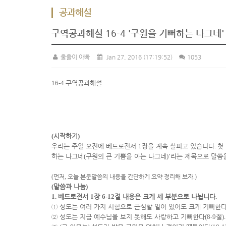
공과해설
구역공과해설 16-4 '구원을 기뻐하는 나그네'
울울이 아빠
Jan 27, 2016
(17:19:52)
1053
16-4
구역공과해설
(
시작하기
)
우리는 주일 오전에 베드로전서
1
장을 계속 살피고 있습니다
.
첫
하는 나그네
(
구원의 큰 기쁨을 아는 나그네
)’
라는 제목으로 말씀
(
먼저
,
오늘 본문말씀의 내용을 간단하게 요약 정리해 보자
.)
(
말씀과 나눔
)
1.
베드로전서
1
장
6-12
절 내용은 크게 세 부분으로 나뉩니다
.
①
성도는 여러 가지 시험으로 근심할 일이 있어도 크게 기뻐한
②
성도는 지금 예수님을 보지 못해도 사랑하고 기뻐한다
(8-9
절
).