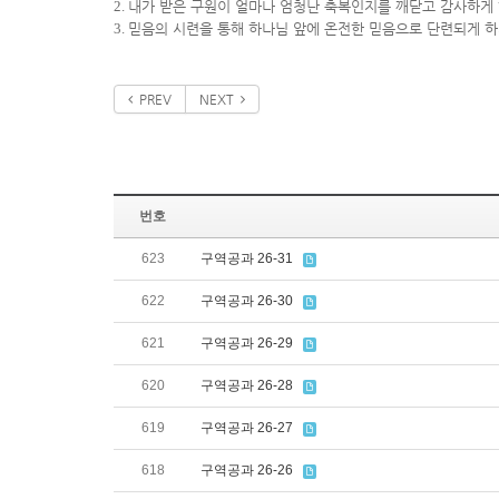
2.
내가 받은 구원이 얼마나 엄청난 축복인지를 깨닫고 감사하게
3.
믿음의 시련을 통해 하나님 앞에 온전한 믿음으로 단련되게 
PREV
NEXT
번호
623
구역공과 26-31
622
구역공과 26-30
621
구역공과 26-29
620
구역공과 26-28
619
구역공과 26-27
618
구역공과 26-26