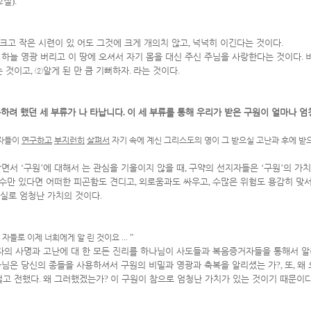
2
절
).
 크고 작은 시련이 있 어도 그것에 크게 개의치 않고
,
넉넉히 이긴다는 것이다
.
 하늘 영광 버리고 이 땅에 오셔서 자기 몸을 대신 주신 주님을 사랑한다는 것이다
.
는 것이고
,
②
알게 된 만 큼 기뻐하자
.
라는 것이다
.
하려 했던 세 부류가 나 타납니다
.
이 세 부류를 통해 우리가 받은 구원이 얼마나 엄
지자들이
연구하고
부지런히
살펴서
자기 속에 계신 그리스도의 영이 그 받으실 고난과 후에 
살면서
‘
구원
’
에 대해서 는 관심을 기울이지 않을 때
,
구약의 선지자들은
‘
구원
’
의 가
 수만 있다면 어떠한 피곤함도 견디고
,
외로움과도 싸우고
,
수많은 위험도 용감히 맞
 실로 엄청난 가치의 것이다
.
 자들로 이제 너희에게 알 린 것이요
... ”
자의 사명과 고난에 대 한 모든 진리를 하나님이 사도들과 복음증거자들을 통해서 
나님은 당신의 종들을 사용하셔서 구원의 비밀과 영광과 축복을 알리셨는 가
?,
또
,
왜
걸고 전했다
.
왜 그러했겠는가
?
이 구원이 참으로 엄청난 가치가 있는 것이기 때문이