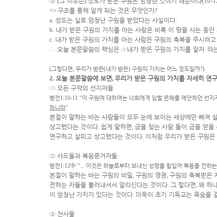
③
(
그 이유는
)
성도가 받은 구원은 엄청난 것이기 때문이다
(10-1
=>
구조를 통해 알게 되는 것은 무엇인가
?
a.
성도는 실로 엄청난 구원을 받았다는 사실이다
.
b.
내가 받은 구원의 가치를 아는 사람은 비록 이 땅을 사는 동안
c.
내가 받은 구원의 가치를 아는 사람은 구원의 축복을 주시려고
∴
오늘 본문말씀의 핵심은
①
내가 받은 구원의 가치를 알자
.
라
(
그렇다면
,
우리가 받은
(
내가 받은
)
구원의 가치는 어느 정도일까
?)
2.
오늘 본문말씀에 보면
,
우리가 받은 구원의 가치를 자세히 연구
①
모든 구약의 선지자들
벧전
1:10-11 “
이 구원에 대하여는 너희에게 임할 은혜를 예언하던 선
하니라
”
본절이 말하는 바는 사람들이 모두 눈에 보이는 세상에만 빠져 
상고했다는 것이다
.
쉽게 말하면
,
금을 찾는 사람 들이 금을 얻을
연구하고 살피고 상고했다는 것이다
.
이처럼 우리가 받은 구원은
②
사도들과 복음증거자들
벧전
1:12
中
“...
이것은 하늘로부터 보내신 성령을 힘입어 복음을 전하는
본절이 말하는 바는 구원의 비밀
,
구원의 영광
,
구원의 축복받은 
전하는 자들을 불러내셔서 알리신다는 것이다
.
그 렇다면
,
왜 하
이 엄청난 가치가 있다는 것이다
.
더욱이 초기 기독교는 목숨을 
③
천사들