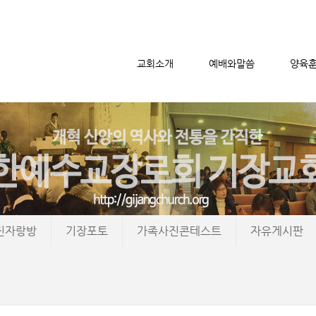
교회소개
예배와말씀
양육
메뉴 건너뛰기
진자랑방
기장포토
가족사진콘테스트
자유게시판