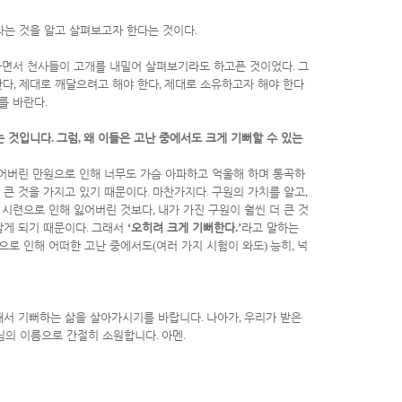
다는 것을 알고 살펴보고자 한다는 것이다
.
면서 천사들이 고개를 내밀어 살펴보기라도 하고픈 것이었다
.
그
한다
,
제대로 깨달으려고 해야 한다
,
제대로 소유하고자 해야 한다
를 바란다
.
는 것입니다
.
그럼
,
왜 이들은 고난 중에서도 크게 기뻐할 수 있는
어버린 만원으로 인해 너무도 가슴 아파하고 억울해 하며 통곡하
 큰 것을 가지고 있기 때문이다
.
마찬가지다
.
구원의 가치를 알고
,
 시련으로 인해 잃어버린 것보다
,
내가 가진 구원이 훨씬 더 큰 것
알게 되기 때문이다
.
그래서
‘
오히려 크게 기뻐한다
.’
라고 말하는
으로 인해 어떠한 고난 중에서도
(
여러 가지 시험이 와도
)
능히
,
넉
해서 기뻐하는 삶을 살아가시기를 바랍니다
.
나아가
,
우리가 받은
님의 이름으로 간절히 소원합니다
.
아멘
.