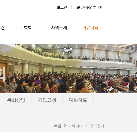
|
로그인
LANG: 한국어
훈련
교회학교
사역소개
커뮤니티
목회상담
기도요청
예화자료
홈
커뮤니티
구역공과