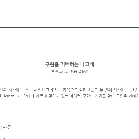
구원을 기뻐하는 나그네
벧전
1:6-12 /
찬송
: 249
장
 번째 시간에는
‘
선택받은 나그네
’
라는 제목으로 살펴보았고
,
두 번째 시간에는
‘
찬송
을 살펴보고자 합니다
.
제목이 말하고 있는 바처럼
,
구원의 가치를 알아 구원을 기뻐
다
(6-7
절
).