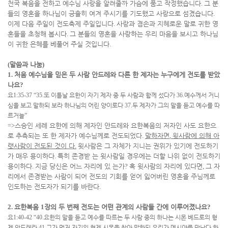
천국 복음을 전하고 예수님 사랑을 알려줄까 가슴에 품고 작정했습니다
.
그 분
들의 영혼을 하나님이 긍휼히 여겨 주시기를 기도했고 사랑으로 섬겼습니다
.
이제 다음 주일이 전도축제 주일입니다
.
사랑과 겸손과 지혜로운 말로 귀한 영
혼들을 초청해 봅시다
.
그 분들의 영혼을 사랑하는 우리 마음을 보시고 하나님
이 귀한 은혜를 베풀어 주실 것입니다
.
(
말씀과 나눔
)
1.
처음 예수님을 믿은 두 사람 안드레와 다른 한 제자는 누구에게 전도를 받았
나요
?
요
1:35-37 “35.
또 이튿날 요한이 자기 제자 중 두 사람과 함께 섰다가
36.
예수께서 거니
심을 보고 말하되 보라 하나님의 어린 양이로다
37.
두 제자가 그의 말을 듣고 예수를 따
르거늘
”
=>
스승인 세례 요한에 의해 제자인 안드레와 요한복음의 저자인 사도 요한으
로 추측되는 또 한 제자가 예수님께로 전도되었다
.
말하자면
,
윗사람에 의해 아
랫사람이 전도된 것이
다
.
윗사람은 그 자체가 지니는 권위가 있기에 전도하기
가 매우 용이하다
.
특히 존경받 는 윗사람일 경우에는 더할 나위 없이 전도하기
용이하다
.
지금 당신은 어느 자리에 있 는가
?
혹 윗사람의 자리에 있다면
,
그 자
리에서 존경받는 사람이 되어 전도의 기회를 얻어 잃어버린 영혼을 주님께로
인도하는 전도자가 되기를 바란다
.
2.
요한복음
1
장의 두 번째 전도는 어떤 관계의 사람들 간에 이루어졌나요
?
요
1:40-42 “40.
요한의 말을 듣고 예수를 따르는 두 사람 중의 하나는 시몬 베드로의 형
제 안드레라
41.
그가 먼저 자기의 형제 시몬을 찾아 말하되 우리가 메시야를 만났다 하