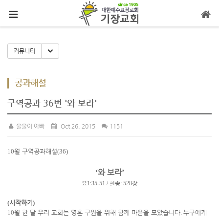
메뉴 건너뛰기
Toggle Dropdown
커뮤니티
공과해설
구역공과 36번 '와 보라'
울울이 아빠
Oct 26, 2015
1151
10
월 구역공과해설
(36)
와 보라
‘
’
요
1:35-51 /
찬송
: 528
장
(
시작하기
)
10
월 한 달 우리 교회는 영혼 구원을 위해 함께 마음을 모았습니다
.
누구에게