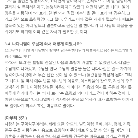
=>
오늘 빌립은 실망하지도
,
화내면서 돌아서지도
,
논리적으로 더 잘 설명해서
끝까지 설 득하려하지도
,
논쟁하려하지도 않았다
.
여전히 빌립은 나다나엘의
영혼을 사랑하며
‘
와 보라
,
한 번 와서 직접 예수님을 만나 보라
’
며 겸손히
,
그
리고 진심으로 초청하였다
.
그 렇다
.
우리도 이와 같은 자세가 필요하다
.
때로는
설득력 있는 여러 말보다 겸손하고도 진실된 말 한마디가 더 사람의 마음을 움
직이기도 하기에 이와 같은 자세가 필요한 것 이다
.
3-4.
나다나엘이 주님께 와서 어떻게 되었나요
?
요
1:49 “
나다나엘이 대답하되 랍비여 당신은 하나님의 아들이시요 당신은 이스라엘의
임금이로소 이다
”
=>‘
와서 보라
’
는 빌립의 진실된 마음의 초청에 거절할 수 없었던 나다나엘은
주님께로 나아갔고
,
주님을 만나 주님의 말씀을 들은 나다나엘은 결국 자기의
생각이
(
나사렛에 서 무슨 선한 것이 날 수 있느냐
)
틀렸음을 깨닫게 된다
.
그리
고 나다나엘 역시 예수 님을 하나님의 아들로
,
이스라엘의 왕으로
,
자신의 주로
고백하게 된다
.
이처럼 진실된 마음의 외마디가 믿음의 역사를
,
구원의 역사를
이루게 하기에 우리는
‘
와서 보라
’
는 초청의 외마디라도 건네야 하는 것이다
.
어떤 마음으로
? ‘
나다나엘에게 역사하신 주님 의 역사가 내가 초청하는 이에게
도 일어나게 하소서
’
하는 마음으로 말이다
.
(
마무리 짓기
)
사랑하는 구역식구여러분
,
세례 요한
,
안드레
,
빌립처럼 후배
,
제자
,
형제
,
가족
,
친구 등을 사랑하는 마음으로 초청하여 주님께로 인도할 수 있기를 바랍니다
.
영혼을 사랑하는 마음과 하나님의 은혜를 간구하는 마음으로 섬기고 전하면