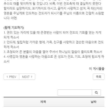
추수의 때를 맞이하게 될 것입니다
.
비록
,
이번 전도축제 때 결실하지 못한다
할지라도 실망하지도
,
포기하지도 마시고
,
끝까지 사랑하고 섬겨
,
꼭 태신자의
영혼을 주님께로 인도하는 전도자가 되시기를 주님의 이름으로 간절히 소원합
니다
.
아멘
.
(
함께 기도하기
)
1.
권위 있는 자리에 있을 때 존경받는 사람이 되어 전도의 기회를 얻는 자게
되게 하소서
2.
안드레
,
빌립처럼 가까운 형제
,
가족
,
친구를 사랑하고 겸손한 마음으로 전도
하게 하소서
3.
초청되어 온 분들의 마음을 열어 주셔서 하나님의 말씀이 들리도록 하소서
4.
사명감과 영혼을 사랑하는 마음으로 온 성도가 전도
,
기도
,
초청에 힘쓰게 하
소서
이 게시물을
PREV
NEXT
목록
제목
날짜