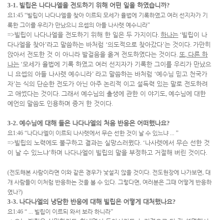
3-1.
빌립은 나다나엘을 전도하기 위해 어떤 일을 하였습니까
?
요
1:45 “
빌립이 나다나엘을 찾아 이르되 모세가 율법에 기록하였고 여러 선지자가 기
록한 그이를 우리가 만났으니 요셉의 아들 나사렛 예수니라
”
=>
빌립이 나다나엘을 전도하기 위해 한 일은 두 가지이다
.
하나는
‘
빌립이 나
다나엘을 찾아
’
라고 말씀하는 바처럼
‘
의도적으로 찾아갔다
’
는 것이다
.
가만히
앉아서 전도한 것 이 아니라 발걸음을 옮겨 전도하였다는 것이다
.
또
,
다른 하
나는
‘
모세가 율법에 기록 하였고 여러 선지자가 기록한 그이를 우리가 만났으
니 요셉의 아들 나사렛 예수니라
’
라고 말씀하는 바처럼
‘
예수님 믿고 천국가
자
’
는 식의 단순한 전도가 아닌 아주 논리적 이고 설득력 있는 말로 전도하려
고 애썼다는 것이다
.
그래서 예수님의 출생에 관한 이 야기도
,
예수님에 대한
예언의 말씀도 인용하며 증거 한 것이다
.
3-2.
예수님에 대해 들은 나다나엘의 처음 반응은 어떠했나요
?
요
1:46 “
나다나엘이 이르되 나사렛에서 무슨 선한 것이 날 수 있느냐
... ”
=>
빌립의 노력에도 불구하고 결과는 실망스러웠다
. ‘
나사렛에서 무슨 선한 것
이 날 수 있느냐
’
하며 나다나엘이 빌립의 말을 부정하고 거절해 버린 것이다
.
(
전도해본 사람이라면 이와 같은 경우가 낯설지 않을 것이다
.
전도현장에 나가보면
,
대
개 사람들이 이처럼 반응하는 것을 볼 수 있다
.
그렇다면
,
여러분은 그때 어떻게 반응하
였나
?)
3-3.
나다나엘의 냉담한 반응에 대해 빌립은 어떻게 대처했나요
?
요
1:46 “ ...
빌립이 이르되 와서 보라 하니라
”