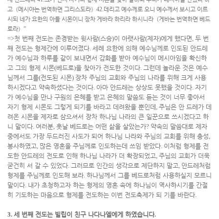
고
（
메시야는 번역하면 그리스도라
）
42.
데리고 예수께로 오니 예수께서 보시고 이르
시되 네가 요한의 아들 시몬이니 장차 게바라 하리라 하시니라
（
게바는 번역하면 베드
로라
）
”
=>
첫 번째 전도는 존경받는 윗사람
(
스승
)
이 아랫사람
(
제자
)
에게 했다면
,
두 번
째 전도는 형제간에 이루어졌다
.
세례 요한에 의해 예수님께로 인도된 안드레
가 예수님과 하루를 같이 보내면서 감화를 받아 예수님이 메시아임을 확신하
고 그의 형제 시몬
(
베드로
)
을 찾아가 전도한 것이다
.
그런데 놀라운 것은 예수
님께서 그를
(
전도된 시몬
)
장차 주님의 교회와 주님의 나라를 위해 크게 사용
하시겠다고 약속하셨다는 것이다
.
아마 안드레는 상상도 못했을 것이다
.
자기
가 예수님을 만나 구원의 은혜를 받고 은혜의 말씀도 듣는 것이 너무 좋아서
자기 형제 시몬도 그렇게 되기를 바라고 데려왔을 뿐인데
,
주님은 안 드레가 데
려온 시몬을 제자로 삼으셔서 장차 하나님 나라의 큰 일꾼으로 쓰시겠다고 하
니 말이다
.
여러분
,
훗날 베드로는 어떤 삶을 살았는가
?
약속의 말씀대로 제자
중에서도 가장 두드러진 사도가 되어 하나님 나라와 주님의 교회를 위해 충성
,
봉사하였고
,
많은 영혼을 주님께로 인도하는데 쓰임 받았다
.
이처럼 형제를 전
도한 안드레의 전도로 인해 하나님 나라가 더 확장되었고
,
주님의 교회가 더욱
굳건히 서 갈 수 있었다
.
그러므로 인간의 생각으로 제단하지 말고
,
안드레처럼
형제를 주님께로 인도해 보라
.
하나님께서 그를 베드로처럼 사용하실지 모르니
말이다
.
내가 초청하고자 하는 형제의 영혼 속에 하나님이 역사하시기를 간절
히 기도하는 마음으로 형제를 전도하는 이번 전도축제가 되 기를 바란다
.
3.
세 번째 전도는 빌립이 친구 나다나엘에게 하였습니다
.