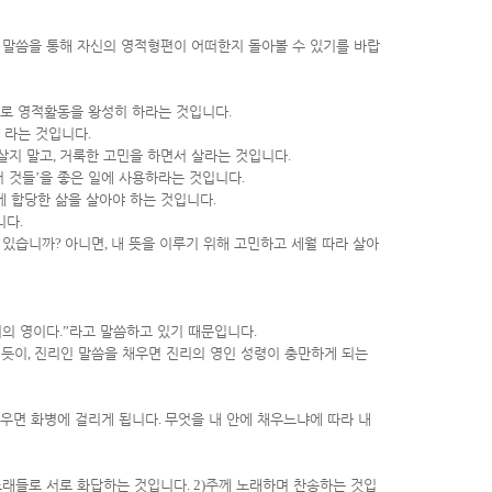
 말씀을 통해 자신의 영적형편이 어떠한지 돌아볼 수 있기를 바랍
으로 영적활동을 왕성히 하라는 것입니다
.
”
라는 것입니다
.
 살지 말고
,
거룩한 고민을 하면서 살라는 것입니다
.
러 것들
’
을 좋은 일에 사용하라는 것입니다
.
에 합당한 삶을 살아야 하는 것입니다
.
니다
.
 있습니까
?
아니면
,
내 뜻을 이루기 위해 고민하고 세월 따라 살아
의 영이다
.”
라고 말씀하고 있기 때문입니다
.
되듯이
,
진리인 말씀을 채우면 진리의 영인 성령이 충만하게 되는
채우면 화병에 걸리게 됩니다
.
무엇을 내 안에 채우느냐에 따라 내
노래들로 서로 화답하는 것입니다
. 2)
주께 노래하며 찬송하는 것입