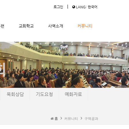
|
로그인
LANG: 한국어
훈련
교회학교
사역소개
커뮤니티
목회상담
기도요청
예화자료
홈
커뮤니티
구역공과