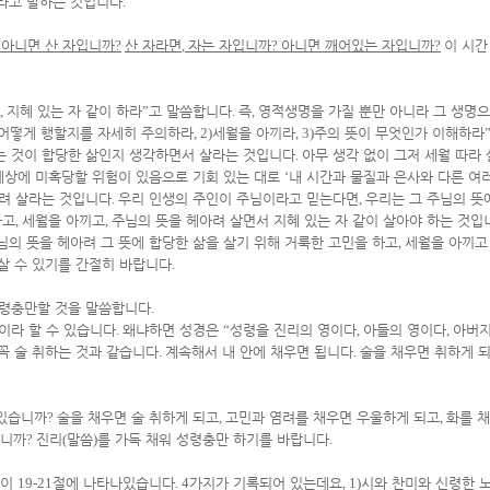
라고 말하는 것입니다
.
?
아니면 산 자입니까
?
산 자라면
,
자는 자입니까
?
아니면 깨어있는 자입니까
?
이 시간
,
지혜 있는 자 같이 하라
”
고 말씀합니다
.
즉
,
영적생명을 가질 뿐만 아니라 그 생명
어떻게 행할지를 자세히 주의하라
, 2)
세월을 아끼라
, 3)
주의 뜻이 무엇인가 이해하라
는 것이 합당한 삶인지 생각하면서 살라는 것입니다
.
아무 생각 없이 그저 세월 따라
세상에 미혹당할 위험이 있음으로 기회 있는 대로
‘
내 시간과 물질과 은사와 다른 여
아려 살라는 것입니다
.
우리 인생의 주인이 주님이라고 믿는다면
,
우리는 그 주님의 뜻
하고
,
세월을 아끼고
,
주님의 뜻을 헤아려 살면서 지혜 있는 자 같이 살아야 하는 것입
님의 뜻을 헤아려 그 뜻에 합당한 삶을 살기 위해 거룩한 고민을 하고
,
세월을 아끼고
 살 수 있기를 간절히 바랍니다
.
성령충만할 것을 말씀합니다
.
이라 할 수 있습니다
.
왜냐하면 성경은
“
성령을 진리의 영이다
,
아들의 영이다
,
아버지
꼭 술 취하는 것과 같습니다
.
계속해서 내 안에 채우면 됩니다
.
술을 채우면 취하게 
 있습니까
?
술을 채우면 술 취하게 되고
,
고민과 염려를 채우면 우울하게 되고
,
화를 
습니까
?
진리
(
말씀
)
를 가득 채워 성령충만 하기를 바랍니다
.
습이
19-21
절에 나타나있습니다
. 4
가지가 기록되어 있는데요
, 1)
시와 찬미와 신령한 