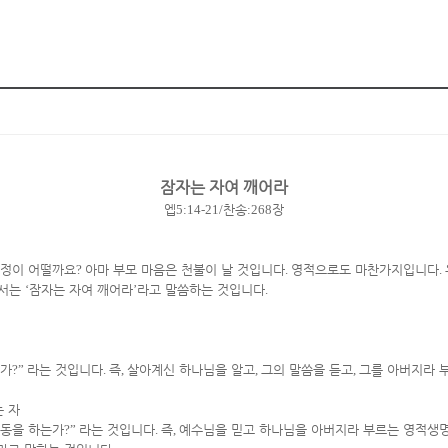
잠자는 자여 깨어라
엡
5:14-21/
찬송
:268
장
심정이 어떨까요
?
아마 부모 마음은 천불이 날 것입니다
.
영적으로도 마찬가지입니다
.
서는
‘
잠자는 자여 깨어라
’
라고 말씀하는 것입니다
.
는가
?”
라는 것입니다
.
즉
,
살아계신 하나님을 알고
,
그의 말씀을 듣고
,
그를 아버지라 
 자
동을 하는가
?”
라는 것입니다
.
즉
,
예수님을 믿고 하나님을 아버지라 부르는 영적생