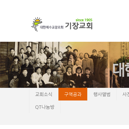
교회소식
구역공과
행사앨범
사
QT나눔방