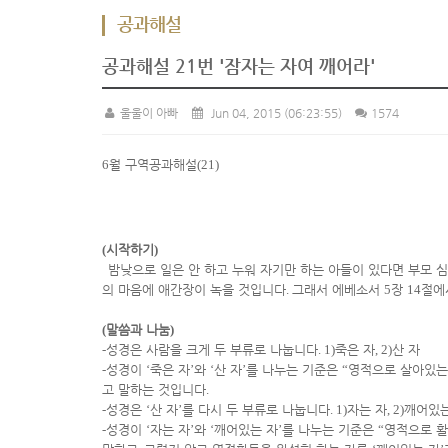
공과해설
공과해설 21번 '잠자는 자여 깨어라'
울울이 아빠
Jun 04, 2015
(06:23:55)
1574
6
월 구역공과해설
(21)
(
시작하기
)
밤낮으로 일은 안 하고 누워 자기만 하는 아들이 있다면 부모 
의 마음에 애간장이 녹을 것입니다
.
그래서 에베소서
5
장
14
절에
(
말씀과 나눔
)
-
성경은 사람을 크게 두 부류로 나눕니다
. 1)
죽은 자
, 2)
산 자
-
성경이
‘
죽은 자
’
와
‘
산 자
’
를 나누는 기준은
“
영적으로 살아있
고 말하는 것입니다
.
-
성경은
‘
산 자
’
를 다시 두 부류로 나눕니다
. 1)
자는 자
, 2)
깨어있는
-
성경이
‘
자는 자
’
와
‘
깨어있는 자
’
를 나누는 기준은
“
영적으로 활