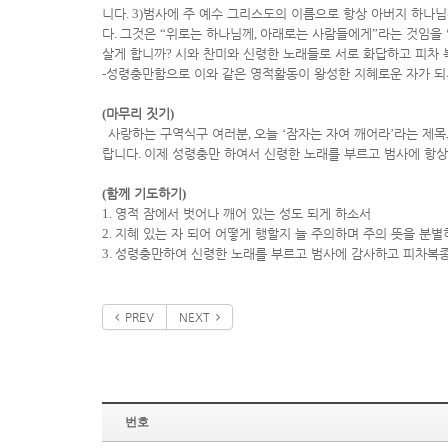
니다
. 3)
범사에 주 예수 그리스도의 이름으로 항상 아버지 하나
다
.
그것은
“
위로는 하나님께
,
아래로는 사람들에게
”
라는 것임을 
살게 합니까
?
시와 찬미와 신령한 노래들로 서로 화답하고 피차
-
성령충만함으로 이와 같은 영적활동이 왕성한 지혜로운 자가 
(
마무리 짓기
)
사랑하는 구역식구 여러분
,
오늘
‘
잠자는 자여 깨어라
’
라는 제목
랍니다
.
이제 성령충만 하여서 신령한 노래를 부르고 범사에 항
(
함께 기도하기
)
1.
영적 잠에서 벗어나 깨어 있는 성도 되게 하소서
2.
지혜 있는 자 되어 어떻게 행할지 늘 주의하며 주의 뜻을 분별
3.
성령충만하여 신령한 노래를 부르고 범사에 감사하고 피차복
PREV
NEXT
번호