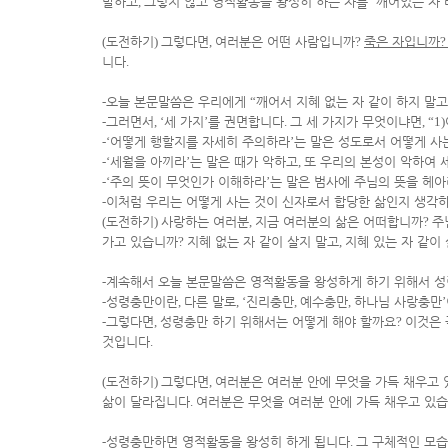
말하고
,
그렇지 않고 영적활동을 왕성히 하는 자를
‘
깨어있는 자
’
(
도전하기
)
그렇다면
,
여러분은 어떤 사람입니까
?
죽은 자입니까
니다
.
-
오늘 본문말씀은 우리에게
“
깨어서 지혜 없는 자 같이 하지 말고
-
그러면서
, ‘
세 가지
’
를 권면합니다
.
그 세 가지가 무엇이냐면
, “1)
-‘
어떻게 행할지를 자세히 주의하라
’
는 말은 성도로서 어떻게 사
-‘
세월을 아끼라
’
는 말은 때가 악하고
,
또 우리의 본성이 악하여 
-‘
주의 뜻이 무엇인가 이해하라
’
는 말은 범사에 주님의 뜻을 헤
-
이처럼 우리는 어떻게 사는 것이 신자로서 합당한 삶인지 생각
(
도전하기
)
사랑하는 여러분
,
지금 여러분의 삶은 어떠합니까
?
주
가고 있습니까
?
지혜 없는 자 같이 살지 말고
,
지혜 있는 자 같이
-
계속해서 오늘 본문말씀은 영적활동을 왕성하게 하기 위해서 
-
성령충만이란
,
다른 말로
, ‘
진리충만
,
예수충만
,
하나님 사랑충만
’
-
그렇다면
,
성령충만 하기 위해서는 어떻게 해야 할까요
?
이것은 
것입니다
.
(
도전하기
)
그렇다면
,
여러분은 여러분 안에 무엇을 가득 채우고
삶이 달라집니다
.
여러분은 무엇을 여러분 안에 가득 채우고 있
-
성령충만하면 영적활동을 왕성히 하게 됩니다
.
그 구체적인 모