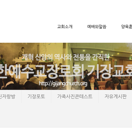
교회소개
예배와말씀
양육
메뉴 건너뛰기
진자랑방
기장포토
가족사진콘테스트
자유게시판