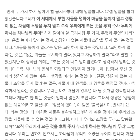
먼저 두 가지 하지 말아야 할 금지사항에 대해 말씀합니다
. 17
절 말씀을 함께
읽겠습니다
.
“
네가 이 세대에서 부한 자들을 명하여 마음을 높이지 말고 정함
이 없는 재물에 소망을 두지 말고 오직 우리에게 모든 것을 후히 주사 누리게
하시는 하나님께 두며
”
하지 말아야 할 금지사항 두 가지
,
무엇과 무엇입니까
?
1)
마음을 높이지 말라는 것과
, 2)
정함이 없는 재물에 소망을 두지 말라는 것입
니다
. ‘
마음을 높이지 말라
’
는 말은
,
교만하지 말라는 것입니다
. ‘
교만하지 말
라
’
는 것은
, “
없는 자들을 무시하지 말라
,
있다고 자랑하지 말라
.”
라고 말할 수
있겠지만 더 정확한 의미는
“
모든 것이 나로 말미암았다고 생각하지 말라는 것
입니다
.”
즉
,
하나님의 은혜로 되었다고 인정하지 않거나
,
하나님께서 주신 것
이라 생각하지 않는 마음과 생각을 버리라는 것입니다
.
한편
, ‘
정함이 없는 재
물에 소망을 두지 말라
’
는 말은
,
재물이 내 인생을
,
내 영혼을 책임질 것이라 생
각하지 말라는 것입니다
.
우리는 마치 재물이 있으면 다 될 것처럼 생각합니다
.
그러나 재물로 안 되는 것들이 얼마나 많은지 모릅니다
.
그래서 성경은
‘
정함이
없는 재물
’
이라고 말합니다
. ‘
정함이 없다
.’,
이 말은
‘
불확실하다
,
변하기 쉽
다
.’
라는 것입니다
.
이처럼 재물은 불확실하고 변하기 쉬운 것이기에 우리의 소
망을 재물에 둘 수 없는 것입니다
.
그럼
,
어디에 우리의 소망을 두라고 말씀합
니까
?
‘
오직 우리에게 모든 것을 후히 주사 누리게 하시는 하나님께 두라
’
그렇
습니다
.
우리는 변하지 않으시는 하나님께 우리의 소망을 두어야 합니다
.
재물