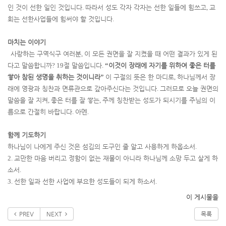
인 것이 선한 일인 것입니다
.
따라서 성도 각자 각자는 선한 일들에 힘쓰고
,
교
회는 선한사업들에 힘써야 할 것입니다
.
마치는 이야기
사랑하는 구역식구 여러분
,
이 모든 권면을 잘 지켰을 때 어떤 결과가 있게 된
다고 말씀합니까
? 19
절 말씀입니다
.
“
이것이 장래에 자기를 위하여 좋은 터를
쌓아 참된 생명을 취하는 것이니라
”
이 구절의 뜻은 한 마디로
,
하나님께서 장
래에 영광과 칭찬과 면류관으로 갚아주신다는 것입니다
.
그러므로 오늘 권면의
말씀을 잘 지켜
,
좋은 터를 잘 쌓는
,
주께 칭찬받는 성도가 되시기를 주님의 이
름으로 간절히 바랍니다
.
아멘
.
함께 기도하기
하나님이 나에게 주신 것은 섬김의 도구인 줄 알고 사용하게 하옵소서
.
2.
교만한 마음 버리고 정함이 없는 재물이 아니라 하나님께 소망 두고 살게 하
소서
.
3.
선한 일과 선한 사업에 부요한 성도들이 되게 하소서
.
이 게시물을
PREV
NEXT
목록