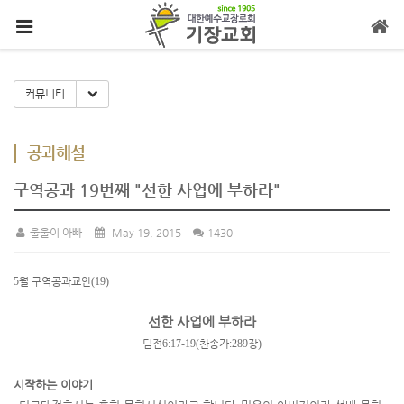
메뉴 건너뛰기
Toggle Dropdown
커뮤니티
공과해설
구역공과 19번째 "선한 사업에 부하라"
울울이 아빠
May 19, 2015
1430
5
월 구역공과교안
(19)
선한 사업에 부하라
딤전
6:17-19(
찬송가
:289
장
)
시작하는 이야기