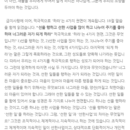
이 아닌
,
재물을 우리에게 주셔서 살게 하시는 하나님께
,
그분께 우리의 소망을
두어야 하는 것입니다
.
금지사항에 이어
,
적극적으로
‘
하라
’
는
4
가지 권면이 계속됩니다
. 18
절 말씀
을 함께 읽겠습니다
.
“
선을 행하고 선한 사업을 많이 하고 나누어 주기를 좋아
하며 너그러운 자가 되게 하라
”
적극적으로
‘
하라
’
는
4
가지 권면
,
그것은 무엇
입니까
? 1)
선을 행하는 것
, 2)
선한 사업을 많이 하는 것
, 3)
나누어 주기를 좋아
하는 것
, 4)
너그러운 자가 되는 것
,
이렇게
4
가지입니다
.
마지막에
‘
되게 하
라
’
는 말은 그렇게 목회하라는 것으로
,
그런 성도들로 양육해 나가라는 뜻입니
다
.
따라서 우리는 이
4
가지를 적극적으로 행하는 성도가 되어야 하는 것입니
다
.
그런데 엄격하게 따지면 사실 두 가지입니다
.
무엇과 무엇이겠습니까
?
너그
러운 자가 되라는 것과
,
선한 일들을 행하는 자가 되라는 것입니다
.
어떤 일이
든 마음이 중요합니다
.
마음이 있어야 마음에 따른 행동을 하게 되는 것입니다
.
선한 일들을 하기 위해서는 무엇보다도 너그러운 마음
,
양선
(
어질고 착한마음
)
의 마음이 있어야 합니다
.
그래야 선한 일들을 할 수 있는 것입니다
.
선한 일들
을 함에 있어서 오늘 성경은 두 가지로 나누어 권면합니다
.
하나는 선을 행하라
는 것이고
,
다른 하나는 선한 사업을 하라는 것입니다
. ‘
선을 행하라
’
는 말은
‘
선한 일
’
을 하라는 것입니다
.
그럼
, ‘
선한 일
’
과
‘
선한사업
’
의 차이는 무엇일까
요
?
그것은 조직적이냐
,
체계적이냐
,
지속적이냐
,
하는 것에 있습니다
.
조직적이
고 체계적이며 지속적인 일이 선한사업이고
,
상대적으로 단회적이거나 개인적