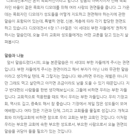
디모데전후서는 흔히 목회서신이라고 합니다
.
믿음의 아버지이자 선배 목회
자인 바울이 젊은 목회자 디모데를 위해 여러 사랑의 권면들을 줍니다
.
그 가운
데는 목회자인 디모데가 성도들을 어떻게 지도하고 권면해야 하는지에 관한
말씀이 포함되어 있는데
,
특별히 연령
,
신분
,
계층에 따라 각기 합당한 권면도
하고 있습니다
.
디모데전서
6
장
17-19
절은
‘
이 세대의 부한 자들에게
’
권하게
하시는 말씀인데
,
오늘 우리 교회와 성도들에게는 어떤 교훈을 담고 있는지 살
펴봅시다
.
말씀과 나눔
앞서 말씀드렸다시피
,
오늘 본문말씀은 이 세대의 부한 자들에게 주시는 권면
입니다
.
부한 자들에게 주시는 권면이라고 해서 부자가 아닌 나와 무관한 말씀
이라고 생각하실 텐데
,
꼭 그렇지는 않습니다
.
왜냐하면 우리는 재벌은 아니지
만 그래도 먹고 살만하고 아끼면 조금이라도 남을 도울 수 있기 때문입니다
.
지
구 반대편의 사람들을 한번 생각해보십시오
.
그들에 비하면 우리는 부한 자들
입니다
.
교회적으로 적용했을 때도 역시 우리는 부한 자들입니다
.
우리 기장교
회
,
역사도 깊고
,
증축도 해서 참 좋습니다
.
기장에서 제일 많은 성도들이 모여
예배합니다
.
여타 많은 기관과 단체
,
그리고 교회들을 물질로 섬깁니다
.
개척교
회와 미자립교회에 비하면 참으로 우리 교회는 부한 교회인 것입니다
.
이처럼
우리는 부요한 교회에 속한 부요한 성도로서
,
부요한 사람으로서 오늘 권면의
말씀을 귀담아 들을 필요가 있는 것입니다
.