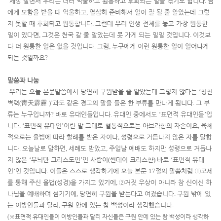
세상 살면서 우리는 더러 억울하고 원통하고 후회되는 일을 겪기도 합니다
.
남
에게 모함을 받을 때 억울하고
,
열심히 준비해서 일이 잘 될 줄 알았는데 그렇
지 못할 때 후회되고 원통합니다
.
그런데 우리 인생 전체를 놓고 가장 원통한
일이 있다면
,
그것은 천국 갈 줄 알았는데 못 가게 되는 일일 것입니다
.
이것보
다 더 원통한 일은 없을 것입니다
.
그럼
,
누구에게 이런 원통한 일이 일어나게
되는 것일까요
?
말씀과 나눔
우리는 오늘 본문말씀에서 당연히 구원받을 줄 알았는데 그렇지 않다는
‘
청천
벽력
(
靑天霹靂
)’
과도 같은 경고의 말을 들은 한 부류를 만나게 됩니다
.
그 부
류는 누구입니까
?
바로 유대인들입니다
.
유대인 중에서도
‘
표면적 유대인들
’
입
니다
. ‘
표면적 유대인
’
이란 말 그대로 혈통적으로는 아브라함의 자손이요
,
육체
적으로는 율법에 따라 할례를 받은 자이나
,
성령으로 거듭나지 않은 자를 말합
니다
.
오늘날로 말하면
,
세례도 받았고
,
주일날 예배도 하지만 성령으로 거듭나
지 않은
‘
무늬만 그리스도인
’
인 사람이
(
썬데이 크리스챤
)
바로
‘
표면적 유대
인
’
인 것입니다
.
이들은 스스로 생각하기에 오늘 본문
17
절의 말씀처럼
①
모세
를 통해 주신 율법
(
성경
)
을 가지고 있기에
,
②
거짓 우상이 아니라 참 신이신 하
나님을 예배하며 섬기기에
,
당연히 구원을 받는다고 여겼습니다
.
구원 밖에 있
는 이방인들과 달리
,
구원 안에 있는 참 백성이라 생각했습니다
.
(
※
표면적 유대인들이 이방인들과 달리 자신들은 구원 안에 있는 참 백성이라 생각하