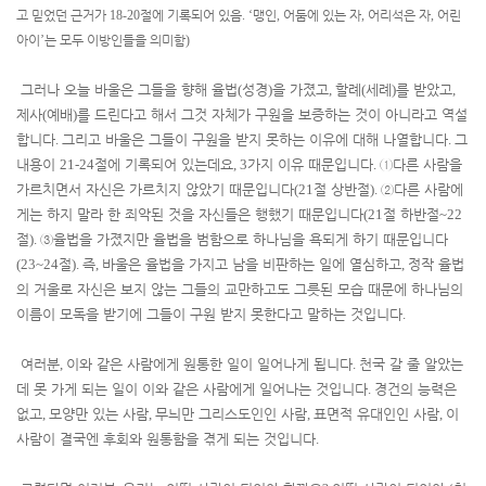
고 믿었던 근거가
18-20
절에 기록되어 있음
. ‘
맹인
,
어둠에 있는 자
,
어리석은 자
,
어린
아이
’
는 모두 이방인들을 의미함
)
그러나 오늘 바울은 그들을 향해 율법
(
성경
)
을 가졌고
,
할례
(
세례
)
를 받았고
,
제사
(
예배
)
를 드린다고 해서 그것 자체가 구원을 보증하는 것이 아니라고 역설
합니다
.
그리고 바울은 그들이 구원을 받지 못하는 이유에 대해 나열합니다
.
그
내용이
21-24
절에 기록되어 있는데요
, 3
가지 이유 때문입니다
.
①
다른 사람을
가르치면서 자신은 가르치지 않았기 때문입니다
(21
절 상반절
).
②
다른 사람에
게는 하지 말라 한 죄악된 것을 자신들은 행했기 때문입니다
(21
절 하반절
~22
절
).
③
율법을 가졌지만 율법을 범함으로 하나님을 욕되게 하기 때문입니다
(23~24
절
).
즉
,
바울은 율법을 가지고 남을 비판하는 일에 열심하고
,
정작 율법
의 거울로 자신은 보지 않는 그들의 교만하고도 그릇된 모습 때문에 하나님의
이름이 모독을 받기에 그들이 구원 받지 못한다고 말하는 것입니다
.
여러분
,
이와 같은 사람에게 원통한 일이 일어나게 됩니다
.
천국 갈 줄 알았는
데 못 가게 되는 일이 이와 같은 사람에게 일어나는 것입니다
.
경건의 능력은
없고
,
모양만 있는 사람
,
무늬만 그리스도인인 사람
,
표면적 유대인인 사람
,
이
사람이 결국엔 후회와 원통함을 겪게 되는 것입니다
.