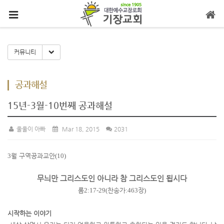
메뉴 건너뛰기
Toggle Dropdown
커뮤니티
공과해설
15년-3월-10번째 공과해설
울울이 아빠
Mar 18, 2015
2031
3
월 구역공과교안
(10)
무늬만 그리스도인 아니라 참 그리스도인 됩시다
롬
2:17-29(
찬송가
:463
장
)
시작하는 이야기