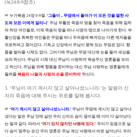
(
눅
24:8-9
참조
)
☞
누가복음
24
장
8-9
절
.
‘
그들이
..
무덤에서 돌아가 이 모든 것을 열한 사
도와 모든 이에게 알리니
’
주님 부활은 죽음의 땅을 찾아 죽음을 위해 일하
려 하던 여인들로
,
이제 죽음의 땅을 떠나 사명의 땅으로 나아가게 한다
.
부
활신앙을 회복한 여인들은 무덤을 떠나 두려움에 빠져있는 다른 제자들을
위로하려고 찾아갔다
.
기독교 신앙에서 주님이 묻혀 있는 무덤은 없다
.
향
품을 발라줄 시체도 없다
.
그러기에 주님은 무덤 대신에 눈을 들어 세상을
보라 하신다
.
주님의 시체 대신 주님이 사랑하여 목숨주신 영혼들을 보라
고 하신다
.
주님을 위해 향품을 준비하는 대신 주님 사랑하는 영혼들에게
들려줄
복음의 나팔과 사랑의 손을 준비하라
하신다
.
3. ‘
주님이 여기 계시지 않고 살아나셨느니라
.’
는 말씀이 신
자의 죽음에 대해 주시는 위로를 말해 봅시다
.
☞
‘
여기 계시지 않고 살아나셨느니라
.’
주님이 무덤에 계시지 않고 살아나
셨다는 말은 주님 안에 살던 우리 신자도 숨이 끊어질 때 이미 다 살아났다
는 말과 같다
.
따라서
‘
여기 있지 않지만 낙원에 있다
.’
우리가 믿음으로 살
다 숨이 멈추는 순간 우리 영혼은 주님 계신 낙원에서 바로 살아난다
.
우리