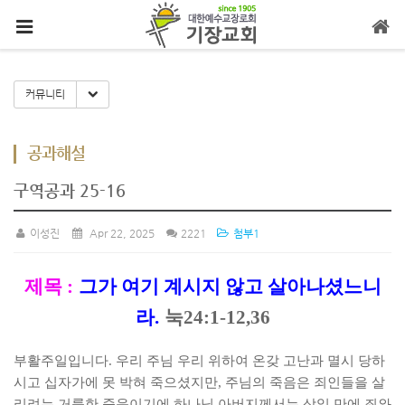
메뉴 건너뛰기
Toggle Dropdown
커뮤니티
공과해설
구역공과 25-16
이성진
Apr 22, 2025
2221
첨부1
제목
:
그가 여기 계시지 않고 살아나셨느니
라
.
눅
24:1-12,36
부활주일입니다
.
우리 주님 우리 위하여 온갖 고난과 멸시 당하
시고 십자가에 못 박혀 죽으셨지만
,
주님의 죽음은 죄인들을 살
리려는 거룩한 죽음이기에 하나님 아버지께서는 삼일 만에 죄와