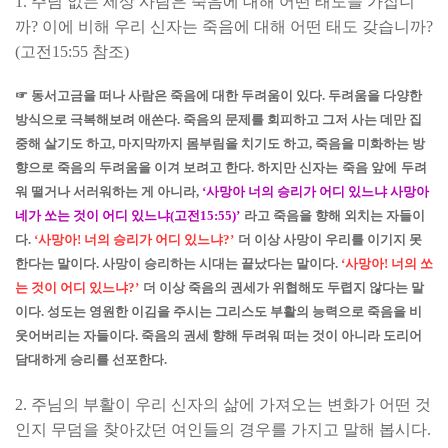
1.
주님 없는 세상 사람은 죽음에 대해 어떤 태도들 가집니
까
?
이에 비해 우리 신자는 죽음에 대해 어떤 태도 갖습니까
?
(
고전
15:55
참조
)
☞
동서고금을 떠나 사람은 죽음에 대한 두려움이 있다
.
두려움을 다양한
방식으로 극복해보려 애쓴다
.
죽음의 문제를 회피하고 그저 사는 데만 집
중해 살기도 하고
,
마지막까지 몸부림을 치기도 하고
,
죽음을 미화하는 방
향으로 죽음의 두려움을 이겨 보려고 한다
.
하지만 신자는
죽음 앞에
두려
워 떨거나 서러워하는 게 아니라
,
‘
사망아 너의 승리가 어디 있느냐 사망아
네가 쏘는 것이 어디 있느냐
(
고전
15:55)’
라고 죽음을 향해 외치는 자들이
다
.
‘
사망아
!
너의 승리가 어디 있느냐
?’
더 이상 사망이 우리를 이기지 못
한다는 말이다
.
사망이 승리하는 시대는 끝났다는 말이다
.
‘
사망아
!
너의 쏘
는 것이 어디 있느냐
?’
더 이상 죽음의 권세가 위협해도 두렵지 않다는 말
이다
.
성도는 영원한 이김을 주시는 그리스도 부활의 능력으로 죽음을 비
웃어버리는 자들이다
.
죽음의 권세 향해 두려워 떠는 것이 아니라 도리어
담대하게 승리를 선포한다
.
2.
주님의 부활이 우리 신자의 삶에 가져오는 변화가 어떤 것
인지 무덤을 찾아갔던 여인들의 경우를 가지고 말해 봅시다
.