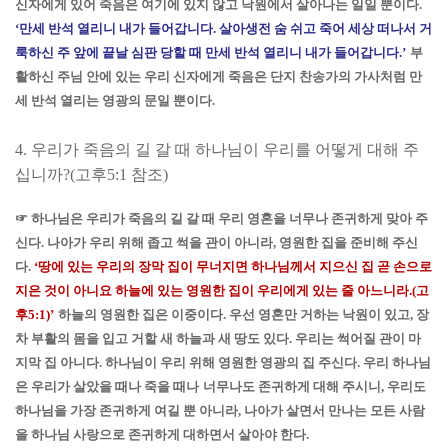
신자에게 있어 죽음은 여기에 있지 않고 낙원에서 살아나는 일일 뿐이다
.
‘
만세 반석 열리니 내가 들어갑니다
.
살아생전 숨 쉬고 죽어 세상 떠나서 거
룩하신 주 앞에 끝날 심판 당할 때 만세 반석 열리니 내가 들어갑니다
.’
부
활하신 주님 안에 있는 우리 신자에게 죽음은 단지 찬송가의 가사처럼 만
세 반석 열리는 영광의 문일 뿐이다
.
4.
우리가 죽음의 길 갈 때 하나님이 우리를 어떻게 대해 주
십니까
?(
고후
5:1
참조
)
☞
하나님은 우리가 죽음의 길 갈 때 우리 영혼을 너무나 존귀하게 맞아 주
신다
.
나아가 우리 위해 좁고 썩을 관이 아니라
,
영원한 집을 준비해 주신
다
.
‘
땅에 있는 우리의 장막 집이 무너지면 하나님께서 지으신 집 곧 손으로
지은 것이 아니요 하늘에 있는 영원한 집이 우리에게 있는 줄 아느니라
.(
고
후
5:1)’
하늘의 영원한 집은 이중이다
.
우선 영혼만 거하는 낙원이 있고
,
장
차 부활의 몸을 입고 거할 새 하늘과 새 땅도 있다
.
우리는 썩어질 관이 마
지막 집 아니다
.
하나님이 우리 위해 영원한 영광의 집 주신다
.
우리 하나님
은 우리가 살았을 때나 죽을 때나
너무나도 존귀하게 대해 주시니
,
우리도
하나님을 가장 존귀하게 여길 뿐 아니라
,
나아가 살면서 만나는 모든 사람
을 하나님 사랑으로 존귀하게 대하면서 살아야 한다
.