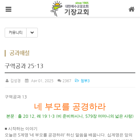
메뉴 건너뛰기
Toggle Dropdown
커뮤니티
공과해설
구역공과 25-13
김성경
Apr 01, 2025
2367
첨부3
구역공과
13
네 부모를 공경하라
본문
:
출
20:12,
레
19:1-3 (
비 준비하시니
, 579
장 어머니의 넓은 사랑
)
■
시작하는 이야기
오늘은
5
계명
‘
네 부모를 공경하라
’
하신 말씀을 배웁니다
.
십계명은 앞의