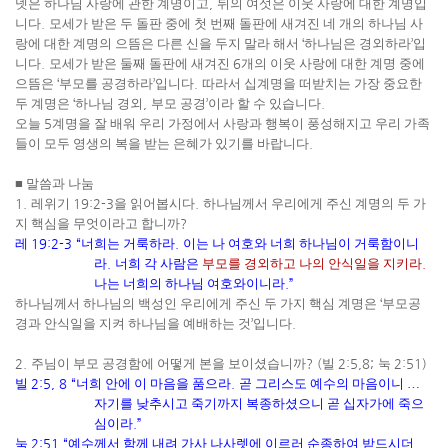
넷은 하나님 사랑에 관한 계명이고
,
뒤의 여섯은 이웃 사랑에 대한 계명입
니다
.
모세가 받은 두 돌판 중에 첫 번째 돌판에 새겨진 네 개의 하나님 사
랑에 대한 계명의 으뜸은 다른 신을 두지 말라 해서
‘
하나님은 경외하라
’
입
니다
.
모세가 받은 둘째 돌판에 새겨진
6
개의 이웃 사랑에 대한 계명 중에
으뜸은
‘
부모를 공경하라
’
입니다
.
따라서 십계명을 떠받치는 가장 중요한
두 계명은
‘
하나님 경외
,
부모 공경
’
이라 할 수 있습니다
.
오늘
5
계명을 잘 배워 우리 가정에서 사랑과 행복이 풍성해지고 우리 가족
들이 모두 영생의 복을 받는 은혜가 있기를 바랍니다
.
■
말씀과 나눔
1.
레위기
19:2-3
을 읽어봅시다
.
하나님께서 우리에게 주신 계명의 두 가
지 핵심을 무엇이라고 합니까
?
레
19:2-3
“
너희는 거룩하라
.
이는 나 여호와 너희 하나님이 거룩함이니
라
.
너희 각 사람은
부모를 경외하고 나의 안식일을 지키라
.
나는 너희의 하나님 여호와이니라
.”
하나님께서 하나님의 백성인 우리에게 주신 두 가지 핵심 계명은
‘
부모공
경과 안식일을 지켜 하나님을 예배하는 것
’
입니다
.
2.
주님이 부모 공경함에 어떻게 본을 보이셨습니까
? (
빌
2:5,8;
눅
2:51)
빌
2:5, 8 “
너희 안에 이 마음을 품으라
.
곧 그리스도 예수의 마음이니
…
자기를 낮추시고 죽기까지 복종하셨으니 곧 십자가에 죽으
심이라
.”
눅
2:51
“
예수께서 함께 내려 가사 나사렛에 이르러 순종하여 받드시더