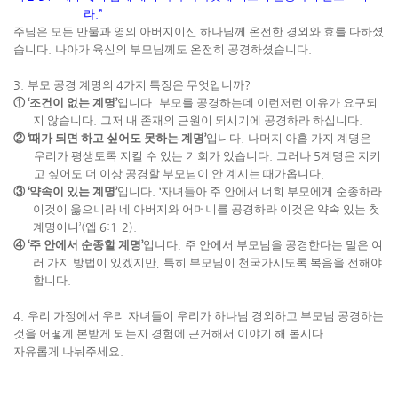
라
.”
주님은 모든 만물과 영의 아버지이신 하나님께 온전한 경외와 효를 다하셨
습니다
.
나아가 육신의 부모님께도 온전히 공경하셨습니다
.
3.
부모 공경 계명의
4
가지 특징은 무엇입니까
?
①
‘
조건이 없는 계명
’
입니다
.
부모를 공경하는데 이런저런 이유가 요구되
지 않습니다
.
그저 내 존재의 근원이 되시기에 공경하라 하십니다
.
②
‘
때가 되면 하고 싶어도 못하는 계명
’
입니다
.
나머지 아홉 가지 계명은
우리가 평생토록 지킬 수 있는 기회가 있습니다
.
그러나
5
계명은 지키
고 싶어도 더 이상 공경할 부모님이 안 계시는 때가옵니다
.
③
‘
약속이 있는 계명
’
입니다
. ‘
자녀들아 주 안에서 너희 부모에게 순종하라
이것이 옳으니라 네 아버지와 어머니를 공경하라 이것은 약속 있는 첫
계명이니
’(
엡
6:1-2).
④
‘
주 안에서 순종할 계명
’
입니다
.
주 안에서 부모님을 공경한다는 말은 여
러 가지 방법이 있겠지만
,
특히 부모님이 천국가시도록 복음을 전해야
합니다
.
4.
우리 가정에서 우리 자녀들이 우리가 하나님 경외하고 부모님 공경하는
것을 어떻게 본받게 되는지 경험에 근거해서 이야기 해 봅시다
.
자유롭게 나눠주세요
.