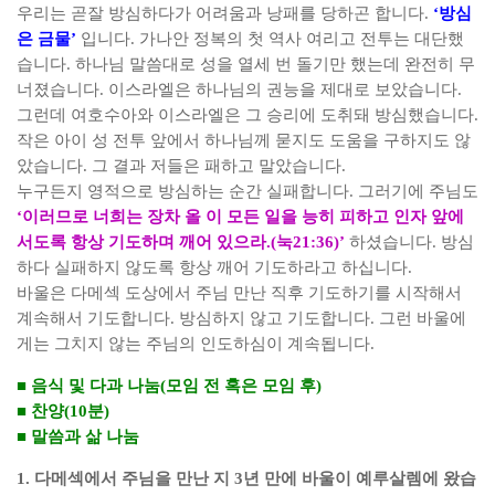
우리는 곧잘 방심하다가 어려움과 낭패를 당하곤 합니다
.
‘
방심
은 금물
’
입니다
.
가나안 정복의 첫 역사 여리고 전투는 대단했
습니다
.
하나님 말씀대로 성을 열세 번 돌기만 했는데 완전히 무
너졌습니다
.
이스라엘은 하나님의 권능을 제대로 보았습니다
.
그런데 여호수아와 이스라엘은 그 승리에 도취돼 방심했습니다
.
작은 아이 성 전투 앞에서 하나님께 묻지도 도움을 구하지도 않
았습니다
.
그 결과 저들은 패하고 말았습니다
.
누구든지 영적으로 방심하는 순간 실패합니다
.
그러기에 주님도
‘
이러므로 너희는 장차 올 이 모든 일을 능히 피하고 인자 앞에
서도록 항상 기도하며 깨어 있으라
.(
눅
21:36)’
하셨습니다
.
방심
하다 실패하지 않도록 항상 깨어 기도하라고 하십니다
.
바울은 다메섹 도상에서 주님 만난 직후 기도하기를 시작해서
계속해서 기도합니다
.
방심하지 않고 기도합니다
.
그런 바울에
게는 그치지 않는 주님의 인도하심이 계속됩니다
.
■
음식 및 다과 나눔
(
모임 전 혹은 모임 후
)
■
찬양
(10
분
)
■
말씀과 삶 나눔
1.
다메섹에서 주님을 만난 지
3
년 만에 바울이 예루살렘에 왔습