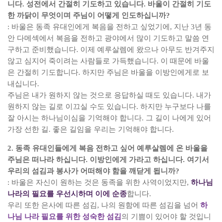
니다
.
성전에서 간절히 기도하고 있습니다
.
바울이 간절히 기도
한 까닭이 무엇이며 주님이 어떻게 인도하십니까
?
:
바울은 동족 유대인에게 복음을 전하고 싶었기에
,
지난
3
년 동
안 다메섹에서 복음을 전하고 광야에서 많이 기도하고 말씀 연
구하고 준비했습니다
.
이제 예루살렘에 왔으나 아무도 반겨주지
않고 심지어 죽이려는 사람들로 가득했습니다
.
이 때문에 바울
은 간절히 기도합니다
.
하지만 주님은 바울을 이방인에게로 보
내십니다
.
주님은 내가 원하지 않는 것으로 응답하실 때도 있습니다
.
내가
원하지 않는 길로 이끄실 수도 있습니다
.
하지만 누구보다 나를
잘 아시는 하나님이심을 기억해야 합니다
.
그 길이 나에게 있어
가장 선한 길
.
좋은 길임을 우리는 기억해야 합니다
.
2.
동족 유대인들에게 복음 전하고 싶어 예루살렘에 온 바울을
주님은 떠나라 하십니다
.
이방인에게 가라고 하십니다
.
여기서
우리의 섬김과 봉사가 어떠해야 함을 깨닫게 됩니까
?
:
바울은 자신이 원하는 것은 동족을 위한 사역이었지만
,
하나님
나라의 필요를 우선시하며 이에 순종
합니다
.
우리 또한 은사에 따른 섬김
,
나의 원함에 따른 섬김을 넘어
하
나님 나라 필요를 위한 성숙한 섬김
의 기쁨이 있어야 할 것입니