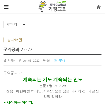
메뉴 건너뛰기
Toggle Dropdown
커뮤니티
공과해설
구역공과 22-22
탁영성
Jun 03, 2022
664
첨부1
구역공과
22
계속되는 기도 계속되는 인도
본문
:
행
22:17-29
찬송
:
에벤에셀 하나님
, 430
장
,
오늘 집을 나서기 전
,
너 근심
걱정 말아라
■
시작하는 이야기
.