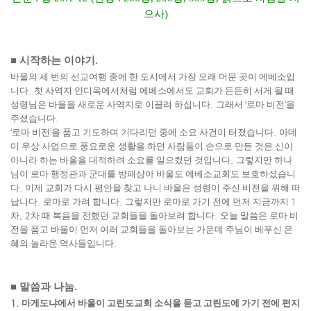
으사
)
■
시작하는 이야기
.
바울의 세 번의 선교여행 중에 한 도시에서 가장 오래 머문 곳이 에베소입
니다
.
첫 사역지 안디옥에서처럼 에베소에서도 교회가 든든히 서게 될 때
성령님은 바울을 새로운 사역지로 이끌려 하십니다
.
그래서
‘
로마 비전
’
을
주셨습니다
.
‘
로마 비전
’
을 품고 기도하며 기다리던 중에 소요 사건이 터졌습니다
.
아데
미 우상 사업으로 풍요로운 생활을 하던 사람들이 손으로 만든 것은 신이
아니라 하는 바울을 대적하려 소요를 일으켰던 것입니다
.
그렇지만 하나
님이 로마 행정관과 군대를 방패삼아 바울도 에베소교회도 보호하셨습니
다
.
이제 교회가 다시 평안을 찾고 나니 바울은 성령이 주신 비전을 위해 떠
납니다
.
로마로 가려 합니다
.
그렇지만 로마로 가기 전에 먼저 지금까지
1
차
, 2
차 때 복음을 전했던 교회들을 돌아보려 합니다
.
오늘 말씀은 로마 비
전을 품고 바울이 먼저 여러 교회들을 돌아보는 가운데 주님이 베푸신 은
혜의 놀라운 역사들입니다
.
■
말씀과 나눔
.
1.
마게도냐에서 바울이 고린도교회 소식을 듣고 고린도에 가기 전에 편지