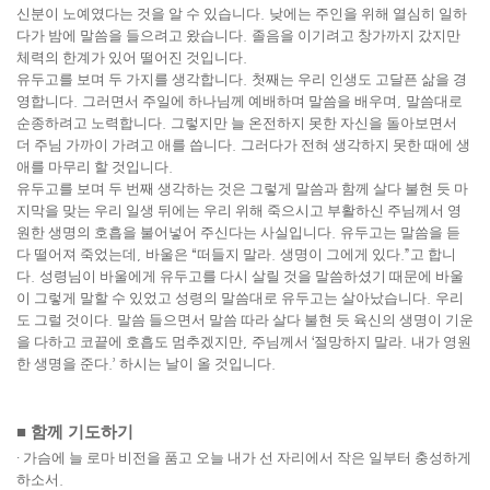
신분이 노예였다는 것을 알 수 있습니다
.
낮에는 주인을 위해 열심히 일하
다가 밤에 말씀을 들으려고 왔습니다
.
졸음을 이기려고 창가까지 갔지만
체력의 한계가 있어 떨어진 것입니다
.
유두고를 보며 두 가지를 생각합니다
.
첫째는 우리 인생도 고달픈 삶을 경
영합니다
.
그러면서 주일에 하나님께 예배하며 말씀을 배우며
,
말씀대로
순종하려고 노력합니다
.
그렇지만 늘 온전하지 못한 자신을 돌아보면서
더 주님 가까이 가려고 애를 씁니다
.
그러다가 전혀 생각하지 못한 때에 생
애를 마무리 할 것입니다
.
유두고를 보며 두 번째 생각하는 것은 그렇게 말씀과 함께 살다 불현 듯 마
지막을 맞는 우리 일생 뒤에는 우리 위해 죽으시고 부활하신 주님께서 영
원한 생명의 호흡을 불어넣어 주신다는 사실입니다
.
유두고는 말씀을 듣
다 떨어져 죽었는데
,
바울은
“
떠들지 말라
.
생명이 그에게 있다
.”
고 합니
다
.
성령님이 바울에게 유두고를 다시 살릴 것을 말씀하셨기 때문에 바울
이 그렇게 말할 수 있었고 성령의 말씀대로 유두고는 살아났습니다
.
우리
도 그럴 것이다
.
말씀 들으면서 말씀 따라 살다 불현 듯 육신의 생명이 기운
을 다하고 코끝에 호흡도 멈추겠지만
,
주님께서
‘
절망하지 말라
.
내가 영원
한 생명을 준다
.’
하시는 날이 올 것입니다
.
■
함께 기도하기
∙
가슴에 늘 로마 비전을 품고 오늘 내가 선 자리에서 작은 일부터 충성하게
하소서
.