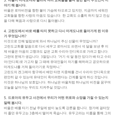
3.
바울이 마게도냐와 헬라의 여러 교회들을 돌며 행한 일이 무엇인지 이
야기 해 봅시다
.
바울은 로마비전을 향한 불이 가슴에 타오르고 있지만
,
지금까지 세워진
교회들을 향한 사랑의 마음도 있습니다
.
한 교회도 소홀히 하지 않고 진심
을 다해 복음과 사랑으로 다시 돌아봅니다
.
4.
고린도에서 바로 배를 타지 못하고 다시 마게도냐로 돌아가게 된 이유
가 무엇입니까
?
이것으로 인해 빌립보에 와서 하나님이 주신 선물이 무엇입니까
?
고린도교회를 말씀으로 다시 세우고 로마서도 쓰면서 석 달을 보낸 후 이
제 바울은 마음의 고향과도 같은 교회 수리아 안디옥으로 가려고 합니다
.
그런데 문제가 생깁니다
. 3
절입니다
. ‘
거기 석 달 동안 있다가 배 타고 수리
아
(
안디옥
)
로 가고자 할 그 때에 유대인들이 자기를 해하려고 공모하므로
마게도냐를 거쳐 돌아가기로 작정하니
.’
고린도의 겐그레아 항구에서 배만 타면 지중해를 건너 수리아 안디옥으로
편안히 갈 수 있는데 유대인이 죽이려한다는 간계를 알게 하신 것입니다
.
이것은 하나님의 보호입니다
.
하나님은 바울처럼 하나님의 비전을 꿈꾸며
오늘을 살아가는 우리도 지켜주실 것입니다
.
5.
드로아의 유두고 사건에서 우리가 어떤 위로와 소망을 가질 수 있는지
말해 봅시다
.
바울은 배를 타기 전날 주일에 밤이 늦도록 강론을 합니다
.
창가에 걸터앉
아 졸던 유두고는
3
층에서 떨어져 죽습니다
.
유두고라는 이름을 통해 그의