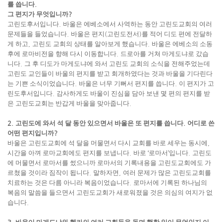
를 씁니다
.
그 편지가 무엇입니까
?
고린도후서입니다
.
바울은 에베소에서 사역하는 동안 고린도교회의 여러
문제들을 들었습니다
.
바울은 편지
(
고린도전서
)
를 적어 디도 편에 전달하
게 하고
,
고린도 교회의 상태를 알아보게 했습니다
.
바울은 에베소의 소동
후에 로마비전을 향해 다시 이동합니다
.
드로아를 거쳐 마게도냐로 갔습
니다
.
그 후 디도가 마게도냐에 와서 고린도 교회의 소식을 전해주었는데
고린도 교인들이 바울의 편지를 받고 회개하였다는 것과 바울을 기다린다
는 기쁜 소식이었습니다
.
바울은 너무 기뻐서 편지를 씁니다
.
이 편지가 고
린도후서입니다
.
감사하게도 바울이 진심을 담아 보낸 몇 편의 편지를 받
은 고린도교회는 반갑게 바울을 맞아줍니다
.
2.
고린도에 와서 석 달 동안 있으면서 바울은 또 편지를 씁니다
.
어디로 쓴
어떤 편지입니까
?
바울은 고린도교회에 석 달을 머물면서 다시 교회를 바로 세우는 동시에
,
시간을 아껴 로마교회에도 편지를 보냅니다
.
바로
‘
로마서
’
입니다
.
고린도
에 머물면서 로마서를 썼으니까 로마서의 기록내용을 고린도교회에도 가
르쳤을 것이라 짐작이 됩니다
.
말하자면
,
여러 문제가 많은 고린도교회를
치료하는 것은 다름 아니라 복음이었습니다
.
로마서에 기록된 하나님의
복음의 말씀을 들으면서 고린도교회가 새로워졌을 것은 의심의 여지가 없
습니다
.