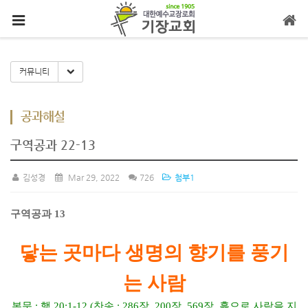
메뉴 건너뛰기
Toggle Dropdown
커뮤니티
공과해설
구역공과 22-13
김성경
Mar 29, 2022
726
첨부1
구역공과
13
닿는 곳마다 생명의 향기를 풍기
는 사람
본문
:
행
20:1-12 (
찬송
: 286
장
, 200
장
, 569
장
,
흙으로 사람을 지