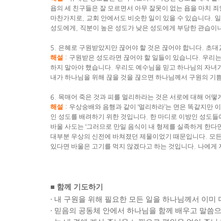
욥의 세 친구들은 잘 모르면서 아무 잘못이 없는 욥을 마치
마찬가지로
,
교회 안에서도 비슷한 일이 있을 수 있습니다
.
일
성도에게
,
직분이 높은 성도가 낮은 성도에게 부당한 관습이
5.
은혜로 구원받았지만 끊어야 할 것은 끊어야 합니다
.
초대
해설
:
구원받은 성도라면 끊어야 할 일들이 있습니다
.
우리는
하지 말아야 했습니다
.
우리도 예수님을 믿고 하나님의 자녀가
내가 하나님을 위해 끊을 것을 끊으면 하나님께서 구원의 기
6.
목매어 죽은 것과 피를 멀리하라는 것은 서로에 대해 어떻
해설
:
우상숭배와 음행과 같이
‘
멀리하라
’
는 면은 똑같지만 
인 성도를 배려하기 위한 것입니다
.
한 마디로 이방인 성도들
바울 사도는
‘
그러므로 만일 음식이 내 형제를 실족하게 한다면
대부분 우상의 신전에 바쳐졌던 제물이었기 때문입니다
.
모든
있다면 바울은 고기를 먹지 않겠다고 하는 것입니다
.
나에게 
■
함께 기도하기
∙
내 구원을 위해 필요한 모든 일을 하나님께서 이미
∙
믿음의 공동체 안에서 하나님을 함께 배우고 말씀으