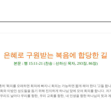
은혜로 구원받는 복음에 합당한 길
본문
:
행
15:11-21 (
찬송
:
선하신 목자
, 293
장
, 86
장
)
흔히
‘
회의를 오래하면 회의에 빠지니 회의는 가능하면 짧게 해야 한다
.’
고들 합
회와 이방인 성도들을 돕기 위해 진지하게 하나님 앞에 모여 회의를 합니다
.
자
우리도 날마다 우리를 향한
,
우리 교회를 향한
,
내 인생을 향한 하나님의 뜻과 