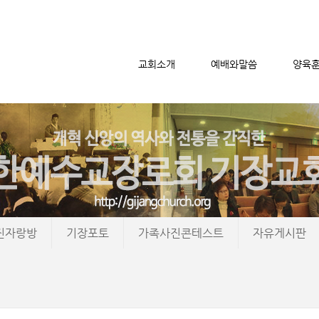
교회소개
예배와말씀
양육
메뉴 건너뛰기
진자랑방
기장포토
가족사진콘테스트
자유게시판