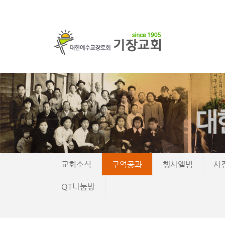
교회소식
구역공과
행사앨범
사
QT나눔방