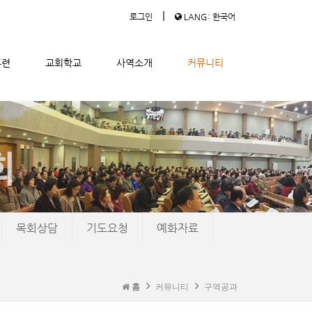
|
로그인
LANG: 한국어
훈련
교회학교
사역소개
커뮤니티
목회상담
기도요청
예화자료
홈
커뮤니티
구역공과