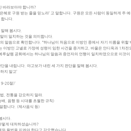
만 바라보아야 합니까
?
 은혜로 구원 받는 줄을 믿노라
’
고 말합니다
.
구원은 모든 사람이 동일하게 주 
 합니다
.
 말해 봅시다
.
 말이 일치하는 것을 의미합니다
.
님의 말씀으로 확인합니다
. “
하나님이 처음으로 이방인 중에서 자기 이름을 위할
는 이방인 고넬료 가정에 성령이 임한 사건을 증거하고
,
바울은 안디옥과
1
차전도
예루살렘 공회에서는 하나님의 말씀과 증언자의 언행이 일치하였으므로 이것이
판단을 내립니다
.
야고보가 내린 세 가지 판단을 말해 봅시다
.
 하지 말고
’
19-20
절
)’
율법
,
전통을 강요하지 말라
.
숭배
,
음행 등 시대를 초월한 규칙
)
 말합니다
. (
제사음식 등
)
아봅시다
.
 어떻게 대처하셨습니까
?
례와 율법을 지켜야 한다고 강요했습니다
.