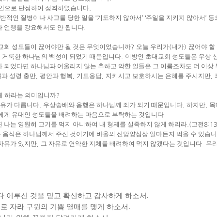
 죄인으로 단정하여 정죄하였습니다
.
반적인 질병이나 사고를 당한 일을
‘
기도하지 않아서
’ ‘
주일을 지키지 않아서
’
등
나 언행을 강요해서도 안 됩니다
.
교회 성도들이 끊어야만 될 것은 무엇이었습니까
?
오늘 우리가
(
내가
)
끊어야 할
 거룩한 하나님의 백성이 되었기 때문입니다
.
이방인 초대교회 성도들은 우상 신
 되었다면 하나님과 어울리지 않는 추하고 악한 일들은 그 이름조차도 더 이상
쁨과 성령 충만
,
평안과 행복
,
기도응답
,
지키시고 보호하시는 은혜를 주시지만
,
게 하라는 의미입니까
?
이유가 다릅니다
.
우상숭배와 음행은 하나님께 죄가 되기 때문입니다
.
하지만
,
목
에게 유대인 성도들을 배려하는 마음으로 부탁하는 것입니다
.
 나는 영원히 고기를 먹지 아니하여 내 형제를 실족하지 않게 하리라
.(
고전
8:13
 음식은 하나님께서 주신 것이기에 바울의 신앙양심상 얼마든지 먹을 수 있습
자유가 있지만
,
그 자유로 연약한 지체를 배려하여 먹지 않겠다는 것입니다
.
우리
 다 이루신 것을 믿고 확신하고 감사하게 하소서
.
로 자라 구원의 기쁨 열매를 맺게 하소서
.