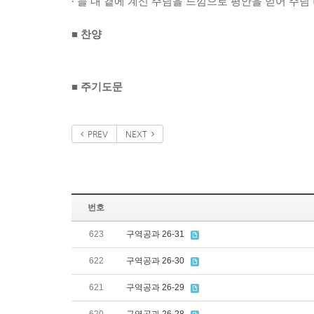
∙
늘 내 곁에 계신 주님을 느낌으로 평안을 얻어 주님
■
찬양
■
주기도문
PREV
NEXT
번호
623
구역공과 26-31
622
구역공과 26-30
621
구역공과 26-29