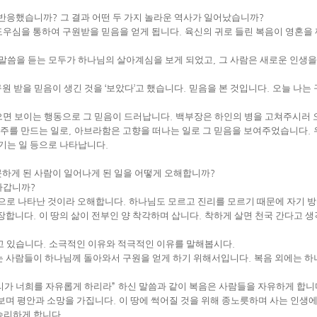
 반응했습니까
?
그 결과 어떤 두 가지 놀라운 역사가 일어났습니까
?
도우심을 통하여 구원받을 믿음을 얻게 됩니다
.
육신의 귀로 들린 복음이 영혼을
 말씀을 듣는 모두가 하나님의 살아계심을 보게 되었고
,
그 사람은 새로운 인생을
원 받을 믿음이 생긴 것을
‘
보았다
’
고 했습니다
.
믿음을 본 것입니다
.
오늘 나는 
으면 보이는 행동으로 그 믿음이 드러납니다
.
백부장은 하인의 병을 고쳐주시러 
주를 만드는 일로
,
아브라함은 고향을 떠나는 일로 그 믿음을 보여주었습니다
.
기는 일 등으로 나타납니다
.
하게 된 사람이 일어나게 된 일을 어떻게 오해합니까
?
아갑니까
?
으로 나타난 것이라 오해합니다
.
하나님도 모르고 진리를 모르기 때문에 자기 
주장합니다
.
이 땅의 삶이 전부인 양 착각하며 삽니다
.
착하게 살면 천국 간다고 
고 있습니다
.
소극적인 이유와 적극적인 이유를 말해봅시다
.
는 사람들이 하나님께 돌아와서 구원을 얻게 하기 위해서입니다
.
복음 외에는 하
리가 너희를 자유롭게 하리라
”
하신 말씀과 같이 복음은 사람들을 자유하게 합니
보며 평안과 소망을 가집니다
.
이 땅에 썩어질 것을 위해 종노릇하며 사는 인생
승리하게 합니다
.