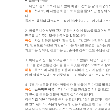
■
말씀과 나눔
.
1.
나면서 걷지 못하게 된 사람이 바울이 전하는 말에 어떻게
해설
:
첫째로
,
이 사람은 처음으로 복음을 들었지만 성령의 
다
.
둘째로
,
육체의 치료되는 기적이 일어났습니다
.
이 기적으로
2.
바울은 나면서부터 걷지 못하는 사람이 말씀을 들으면서 구
믿음을 보여주는 일이나 증거를 말해봅시다
.
해설
:
사실 믿음은 보이지 않는 것입니다
.
그러나 믿음이 있
다
.
믿음으로 아벨은 가인보다 나은 제사를 드렸고
,
노아는 방
기도하는 삶이나
,
전도하는 일
,
손해를 감수하고도 주님을 섬
3.
하나님과 진리를 모르는 루스드라 사람들이 나면서 걷지 못
1)
오늘 현대인들은 진리를 몰라 무엇을 어떻게 오해하며 살
해설
:
루스드라 사람들은 바울과 바나바가 신이 사람을 모습
에 이 세상은 빅뱅으로 이루어졌고
,
진화되어 생긴 것이라 
4.
우리가 복음을 전하는 까닭에 대해 바울이 두 가지를 말하
해설
:
소극적인 이유
:
우리가 복음을 전함으로 진리를 모르
과 인생을 본분을 깨달아 바르게 살아가게 합니다
.
적극적인 이유
:
자유를 주기 위함입니다
. “
진리를 알지니 진
를 얻게 됩니다
.
죽음의 두려움에 있는 사람들도 천국을 바라
움을 만나더라도 하나님의 섭리와 구원을 믿으며
,
인내하고 