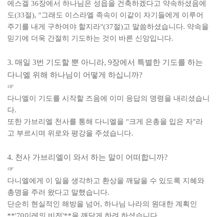
에스겔
36
장에서 하나님은 성읍을 건축하겠다고 약속하셨음에
도
(33
절
), "
그래도 이스라엘 족속이 이같이 자기들에게 이루어
주기를 내게 구하여야 할지라
"(37
절
)
고 말씀하셨습니다
.
약속을
믿기에 더욱 간절히 기도하는 것이 바른 신앙입니다
.
3.
매일
3
번 기도할 뿐 아니라
, 9
장에서 특별한 기도를 하는
다니엘 위해 하나님이 어떻게 하십니까
?
☞
다니엘이 기도를 시작할 즈음에 이미 응답의 명령을 내리셨습니
다
.
또한 가브리엘 천사를 통해 다니엘을
"
크게 은총을 입은 자
"
라
고 부르시며 위로와 평강을 주셨습니다
.
4.
천사 가브리엘이 와서 하는 말이 어떠합니까
?
☞
다니엘에게 이 일을 생각하고 환상을 깨달을 수 있도록 지혜와
총명을 주러 왔다고 말했습니다
.
단순히 현실적인 해방을 넘어
,
하나님 나라의 원대한 계획인
**'70
이레의 비전
'**
을 깨닫게 하려 하셨습니다
.