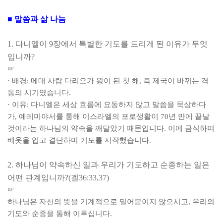
■
말씀과 삶 나눔
1.
다니엘이
9
장에서 특별한 기도를 드리게 된 이유가 무엇
입니까
?
☞
·
배경
:
메대 사람 다리오가 왕이 된 첫 해
,
즉 제국이 바뀌는 격
동의 시기였습니다
.
·
이유
:
다니엘은 세상 흐름에 요동하지 않고 말씀을 묵상하다
가
,
예레미야서를 통해 이스라엘의 포로생활이
70
년 만에 끝날
것이라는 하나님의 약속을 깨달았기 때문입니다
.
이에 금식하며
베옷을 입고 결단하며 기도를 시작했습니다
.
2.
하나님이 약속하신 일과 우리가 기도하고 순종하는 일은
어떤 관계입니까
?(
겔
36:33,37)
☞
하나님은 자신의 뜻을 기계적으로 밀어붙이지 않으시고
,
우리의
기도와 순종을 통해 이루십니다
.