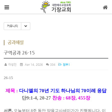
메뉴 건너뛰기
Toggle Dropdown
커뮤니티
공과해설
구역공과 26-15
이성진
Apr 14, 2026
334
첨부1
26-15
제목
:
다니엘의
70
년 기도 하나님의
70
이레 응답
단
9:1-4, 20-27
찬송
:
68
장
, 455
장
서론
.
오늘부터
8
주 동안 양육교사세미가가 진행됩니다
.
이