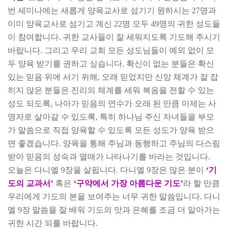
번 세미나에는 새롭게 양육교사로 섬기기 원하시는
27
명과
이미 양육교사로 섬기고 계신
22
명 모두
49
명의 귀한 성도들
이 참여합니다
.
귀한 교사들이 잘 세워지도록 기도해 주시기
바랍니다
.
그리고 우리 교회 모든 성도님들이 예외 없이 모
두 양육 받기를 권하고 싶습니다
.
확신이 없는 분들은 확신
있는 믿음 위에 서기 위해
,
오래 믿었지만 신앙 체계가 잘 잡
히지 않은 분들은 진리의 체계를 세워 복음을 전할 수 있는
성도 되도록
,
나아가 믿음의 연수가 오래 된 만큼 이제는 사
명자로 살아갈 수 있도록
,
특히 하나님 주신 자녀들을 부모
가 말씀으로 직접 양육할 수 있도록 모든 성도가 양육 받으
면 좋겠습니다
.
양육을 통해 주님과 동행하고 주님의 다스림
받아 믿음의 성숙과 열매가 나타나기를 바라는 것입니다
.
오늘은 다니엘
9
장을 살핍니다
.
다니엘
9
장은 많은 분이
‘
기
도의 교과서
’
혹은
‘
구약에서 가장 아름다운 기도
’
라 할 만큼
우리에게 기도의 본을 보여주는 너무 귀한 말씀입니다
.
다니
엘
9
장 말씀을 잘 배워 기도의 맛과 은혜를 조금 더 알아가는
귀한 시간 되를 바랍니다
.