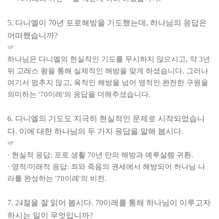
5.
다니엘이
70
년 포로해방을 기도했는데
,
하나님의 응답은
어떠했습니까
?
☞
하나님은 다니엘의 현실적인 기도를 무시하지 않으시고
,
약
3
년
뒤 고레스 왕을 통해 실제적인 해방을 맞게 하셨습니다
.
그러나
여기서 멈추지 않고
,
육적인 해방을 넘어 영적인 완전한 구원을
의미하는
'70
이레
'
의 응답을 더해주셨습니다
.
6.
다니엘의 기도도 지극히 현실적인 문제로 시작되었습니
다
.
이에 대한 하나님의 두 가지 응답을 말해 봅시다
.
☞
·
현실적 응답
:
포로 생활
70
년 만의 해방과 예루살렘 귀환
.
·
영적
/
미래적 응답
:
죄와 죽음의 권세에서 해방되어 하나님 나
라를 완성하는
'70
이레
'
의 비전
.
7. 24
절을 잘 읽어 봅시다
. 70
이레를 통해 하나님이 이루고자
하시는 일이 무엇입니까
?