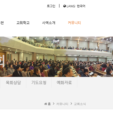
|
로그인
LANG: 한국어
훈련
교회학교
사역소개
커뮤니티
목회상담
기도요청
예화자료
홈
커뮤니티
교회소식