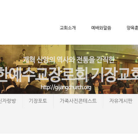
교회소개
예배와말씀
양육
메뉴 건너뛰기
진자랑방
기장포토
가족사진콘테스트
자유게시판