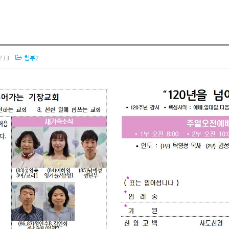
233
첨부2