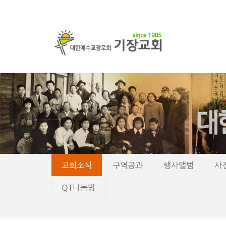
교회소식
구역공과
행사앨범
사
QT나눔방